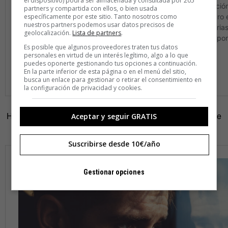
el dispositivo) podrá ser almacenada y consultada por 205
partners y compartida con ellos, o bien usada
específicamente por este sitio. Tanto nosotros como
nuestros partners podemos usar datos precisos de
geolocalización.
Lista de partners
.
Es posible que algunos proveedores traten tus datos
personales en virtud de un interés legítimo, algo a lo que
puedes oponerte gestionando tus opciones a continuación.
En la parte inferior de esta página o en el menú del sitio,
busca un enlace para gestionar o retirar el consentimiento en
la configuración de privacidad y cookies.
Hombre, si estás jodido de antemano, la infelicidad ya no te
Aceptar y seguir GRATIS
pilla por sorpresa. Visto así…
Suscribirse desde 10€/año
Gestionar opciones