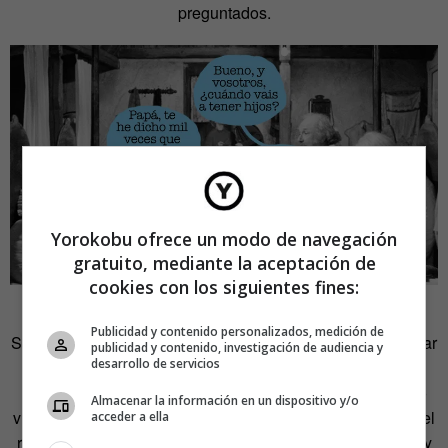
preguntados.
Yorokobu ofrece un modo de navegación
gratuito, mediante la aceptación de
cookies con los siguientes fines:
No te pongas a la defensiva.
Publicidad y contenido personalizados, medición de
Si crees que personas tan intrusivas son capaces de recular
publicidad y contenido, investigación de audiencia y
desarrollo de servicios
si les respondes de manera cortante y contundente, te
equivocas. Lejos de ello, se ofenderán, aparecerán como
Almacenar la información en un dispositivo y/o
víctimas de tu supuesta agresividad y sumarán el apoyo del
acceder a ella
resto de familiares que arremeterán contra ti. Mejor pasar y