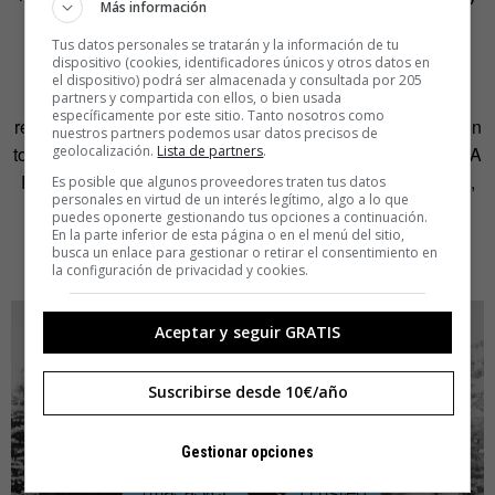
Más información
elegir una de las siguientes posibilidades.
Tus datos personales se tratarán y la información de tu
dispositivo (cookies, identificadores únicos y otros datos en
Responde «a la gallega».
el dispositivo) podrá ser almacenada y consultada por 205
Cuando te pregunten por qué no quieres tener hijos,
partners y compartida con ellos, o bien usada
específicamente por este sitio. Tanto nosotros como
responde «¿por qué quisiste tenerlos tú?». La conversación
nuestros partners podemos usar datos precisos de
geolocalización.
Lista de partners
.
tomará una nueva dirección y te permitirá escurrir el bulto. A
Rajoy le funciona siempre y a ti no tendría por qué fallarte,
Es posible que algunos proveedores traten tus datos
personales en virtud de un interés legítimo, algo a lo que
salvo que te pregunte tu tío el cura. O no, que ya dice el
puedes oponerte gestionando tus opciones a continuación.
refranero eso de «nunca digas de este agua no beberé ni
En la parte inferior de esta página o en el menú del sitio,
busca un enlace para gestionar o retirar el consentimiento en
este cura no es mi padre».
la configuración de privacidad y cookies.
Aceptar y seguir GRATIS
Suscribirse desde 10€/año
Gestionar opciones