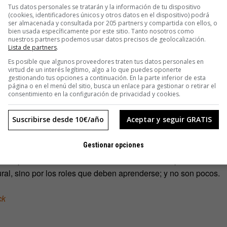
Tus datos personales se tratarán y la información de tu dispositivo
ualquier momento puede revisarse y corregirse si procede.
(cookies, identificadores únicos y otros datos en el dispositivo) podrá
mplea la estrategia Holacracy ya no se puede escurrir el
ser almacenada y consultada por 205 partners y compartida con ellos, o
bien usada específicamente por este sitio. Tanto nosotros como
nsabilidad[/pullquote]
nuestros partners podemos usar datos precisos de geolocalización.
bajo y asignando más responsabilidad a los empleados… todo
Lista de partners
.
racy es un sistema transgresor y sus propios promotores
Es posible que algunos proveedores traten tus datos personales en
virtud de un interés legítimo, algo a lo que puedes oponerte
, porque también tiene su parte negativa, y no es menor. Para
gestionando tus opciones a continuación. En la parte inferior de esta
 promocionarse internamente se diluye y de alguna manera, la
página o en el menú del sitio, busca un enlace para gestionar o retirar el
consentimiento en la configuración de privacidad y cookies.
o importante, pero en algunos perfiles puede resultar poco
 sobre el papel, optar por organizaciones con más
Suscribirse desde 10€/año
Aceptar y seguir GRATIS
anentes reuniones para ir tomando el pulso de las acciones,
Gestionar opciones
inal puede obligar a dedicar más horas a sus empleados. Los
 este peculiar sistema hablan también de una empinada
curva
ural, sino por los roles que deben aprenderse; y no son pocos.
ck