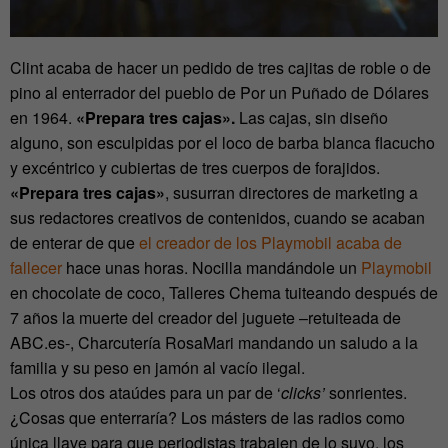
Clint acaba de hacer un pedido de tres cajitas de roble o de
pino al enterrador del pueblo de Por un Puñado de Dólares
en 1964.
«Prepara tres cajas».
Las cajas, sin diseño
alguno, son esculpidas por el loco de barba blanca flacucho
y excéntrico y cubiertas de tres cuerpos de forajidos.
«Prepara tres cajas»
, susurran directores de marketing a
sus redactores creativos de contenidos, cuando se acaban
de enterar de que
el creador de los Playmobil acaba de
fallecer
hace unas horas. Nocilla mandándole un
Playmobil
en chocolate de coco, Talleres Chema tuiteando después de
7 años la muerte del creador del juguete –retuiteada de
ABC.es-, Charcutería RosaMari mandando un saludo a la
familia y su peso en jamón al vacío ilegal.
Los otros dos ataúdes para un par de ‘
clicks’
sonrientes.
¿Cosas que enterraría? Los másters de las radios como
única llave para que periodistas trabajen de lo suyo, los