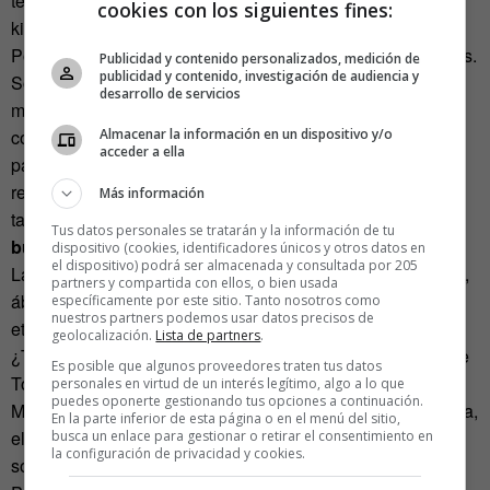
te daban la enhorabuena, ¡tíoooooooooooo! [con voz de
cookies con los siguientes fines:
kioskero argentino cansado de leer, y leer].
Por cierto, menuda Logopedía y Logotipos de las funerarias.
Publicidad y contenido personalizados, medición de
publicidad y contenido, investigación de audiencia y
Son tan maravillosos. Cristales verdes, palomas
desarrollo de servicios
mensajeras… ¡qué decir de la poesía de esa pantalla táctil
Almacenar la información en un dispositivo y/o
con los cadáveres creativos! Sublime. Cuando volvía del
acceder a ella
parque de correr no podía dejar de girar todo el cuello y
reventarme las cervicales hacia una postura imposible con
Más información
tal de observar una y otra vez ese verde epiléptico.
Sí, poli
Tus datos personales se tratarán y la información de tu
bueno, tócala otra vez
. 23 grados.
dispositivo (cookies, identificadores únicos y otros datos en
el dispositivo) podrá ser almacenada y consultada por 205
La edad dorada del enterrador llama a la puerta… «¡Wilma,
partners y compartida con ellos, o bien usada
ábreme la puerta!», grita Andrés Montes, desde su pajarita
específicamente por este sitio. Tanto nosotros como
nuestros partners podemos usar datos precisos de
eterna. ¿Tuiteó Mahou la muerte de Fernando el Católico?
geolocalización.
Lista de partners
.
¿Tuiteó Adidas el adiós de Gandhi? ¿Retuiteó la muerte de
Es posible que algunos proveedores traten tus datos
Toño Machado Seur?
personales en virtud de un interés legítimo, algo a lo que
puedes oponerte gestionando tus opciones a continuación.
Mientras tanto, voy a seguir jugando con mi Mina, La Goleta,
En la parte inferior de esta página o en el menú del sitio,
el Barco Piratón, la Isla y los indios y me implantaré una
busca un enlace para gestionar o retirar el consentimiento en
la configuración de privacidad y cookies.
sonrisa de esas de media luna puntiaguda de los