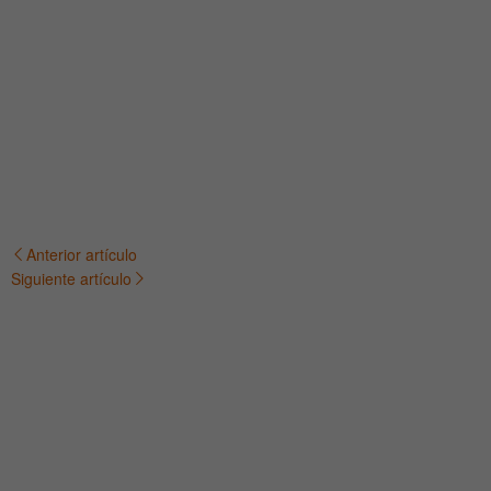
Anterior artículo
Navegación
Siguiente artículo
de
entradas