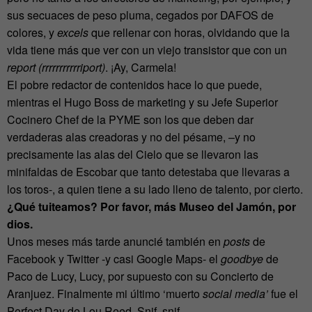
sus secuaces de peso pluma, cegados por DAFOS de
colores, y
excels
que rellenar con horas, olvidando que la
vida tiene más que ver con un viejo transistor que con un
report (rrrrrrrrrrriport)
. ¡Ay, Carmela!
El pobre redactor de contenidos hace lo que puede,
mientras el Hugo Boss de marketing y su Jefe Superior
Cocinero Chef de la PYME son los que deben dar
verdaderas alas creadoras y no del pésame, –y no
precisamente las alas del Cielo que se llevaron las
minifaldas de Escobar que tanto detestaba que llevaras a
los toros-, a quien tiene a su lado lleno de talento, por cierto.
¿Qué tuiteamos? Por favor, más Museo del Jamón, por
dios.
Unos meses más tarde anuncié también en
posts
de
Facebook y Twitter -y casi Google Maps- el
goodbye
de
Paco de Lucy, Lucy, por supuesto con su Concierto de
Aranjuez. Finalmente mi último ‘muerto
social media’
fue el
Perfect Day de Lou Reed. Snif, snif…