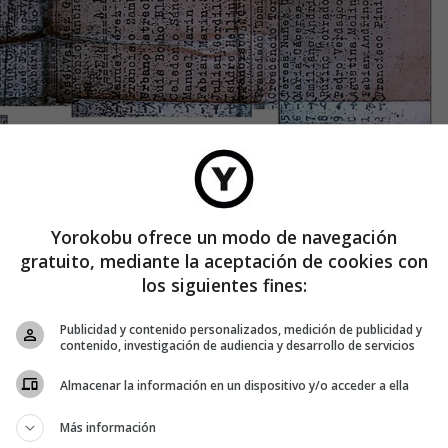
Yorokobu ofrece un modo de navegación
gratuito, mediante la aceptación de cookies con
los siguientes fines:
Publicidad y contenido personalizados, medición de publicidad y
contenido, investigación de audiencia y desarrollo de servicios
Almacenar la información en un dispositivo y/o acceder a ella
Más información
 hacía el trabajo de un hombre», cuenta Cabañero. «Cada