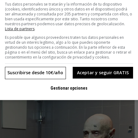
a con todo lujo de detalle quién era cada persona, cuál era su
Tus datos personales se tratarán y la información de tu dispositivo
(cookies, identificadores únicos y otros datos en el dispositivo) podrá
 qué circunstancias. La mayoría eran republicanos o personas
ser almacenada y consultada por 205 partners y compartida con ellos, o
inos», añade.
bien usada específicamente por este sitio. Tanto nosotros como
nuestros partners podemos usar datos precisos de geolocalización.
Lista de partners
.
ico cuando las tropas de Franco irrumpieron en la paz bucólica
Es posible que algunos proveedores traten tus datos personales en
ales, se escondió en las montañas junto a otras personas, pero
virtud de un interés legítimo, algo a lo que puedes oponerte
gestionando tus opciones a continuación. En la parte inferior de esta
n una de estas expediciones fue capturado y le ofrecieron
página o en el menú del sitio, busca un enlace para gestionar o retirar el
. Por esta razón mi abuelo tuvo que luchar con Franco. No le
consentimiento en la configuración de privacidad y cookies.
ista», revela la fotógrafa.
Suscribirse desde 10€/año
Aceptar y seguir GRATIS
Gestionar opciones