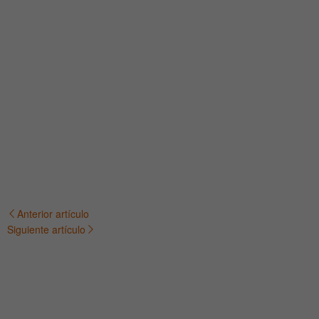
Anterior artículo
Navegación
Siguiente artículo
de
entradas