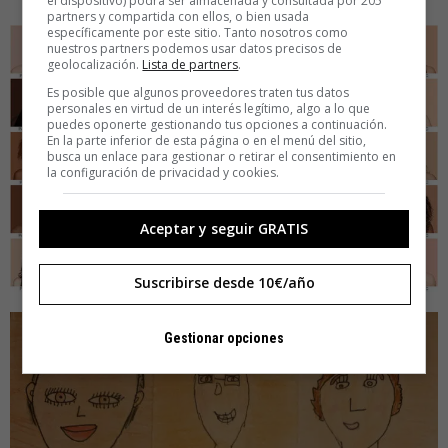
el dispositivo) podrá ser almacenada y consultada por 205
partners y compartida con ellos, o bien usada
específicamente por este sitio. Tanto nosotros como
nuestros partners podemos usar datos precisos de
geolocalización.
Lista de partners
.
Es posible que algunos proveedores traten tus datos
personales en virtud de un interés legítimo, algo a lo que
puedes oponerte gestionando tus opciones a continuación.
En la parte inferior de esta página o en el menú del sitio,
busca un enlace para gestionar o retirar el consentimiento en
la configuración de privacidad y cookies.
Aceptar y seguir GRATIS
Suscribirse desde 10€/año
Gestionar opciones