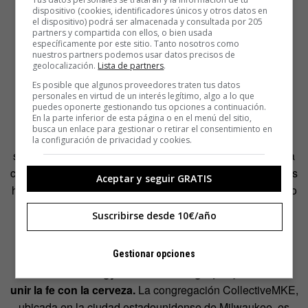
los martes desde sus casas, y en los que se tratan temas
dispositivo (cookies, identificadores únicos y otros datos en
como: «¿Puede un ministro ser ateo?» o, atención a esta
el dispositivo) podrá ser almacenada y consultada por 205
partners y compartida con ellos, o bien usada
relación,
«Mantequilla de cacahuete y cambiar»
. Así
específicamente por este sitio. Tanto nosotros como
puedes coger tu Mahou, Cruzcampo, Estrella Damm o
nuestros partners podemos usar datos precisos de
geolocalización.
Lista de partners
.
cualquier cerveza (que no se me enfade la España
Es posible que algunos proveedores traten tus datos
plurinacional) y disfrutar de las lecciones de Dios con un
personales en virtud de un interés legítimo, algo a lo que
sabor familiar.
puedes oponerte gestionando tus opciones a continuación.
En la parte inferior de esta página o en el menú del sitio,
busca un enlace para gestionar o retirar el consentimiento en
Además,
PubTheology ofrece apoyo
(pagando, por
la configuración de privacidad y cookies.
supuesto) a las personas que deseen comenzar su propia
congregación de cristianos unidos por la cerveza. Entre las
Aceptar y seguir GRATIS
herramientas que facilita están la ayuda para crear un logo
que se pueda colocar en el bar, la venta de libros
Suscribirse desde 10€/año
relacionados con el asunto o el envío semanal de temas
para que sean discutidos en las reuniones de tu pub.
Gestionar opciones
Pero PubTheology no es el único grupo que trata de
unir la fe con la cerveza.
La congregación CollectiveMKE,
ubicada en la ciudad estadounidense de Milwaukee, es