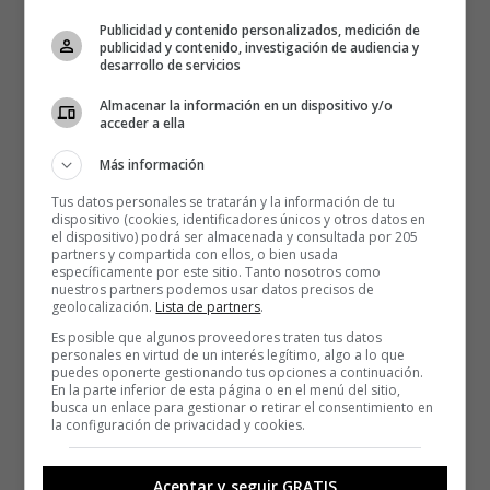
enfrenta, pero al final fracasa, es el sistema el que le
Publicidad y contenido personalizados, medición de
utiliza a él para sus fines abyectos.
publicidad y contenido, investigación de audiencia y
desarrollo de servicios
Almacenar la información en un dispositivo y/o
acceder a ella
Más información
Tus datos personales se tratarán y la información de tu
dispositivo (cookies, identificadores únicos y otros datos en
el dispositivo) podrá ser almacenada y consultada por 205
partners y compartida con ellos, o bien usada
específicamente por este sitio. Tanto nosotros como
nuestros partners podemos usar datos precisos de
geolocalización.
Lista de partners
.
Es posible que algunos proveedores traten tus datos
personales en virtud de un interés legítimo, algo a lo que
puedes oponerte gestionando tus opciones a continuación.
En la parte inferior de esta página o en el menú del sitio,
busca un enlace para gestionar o retirar el consentimiento en
la configuración de privacidad y cookies.
Aceptar y seguir GRATIS