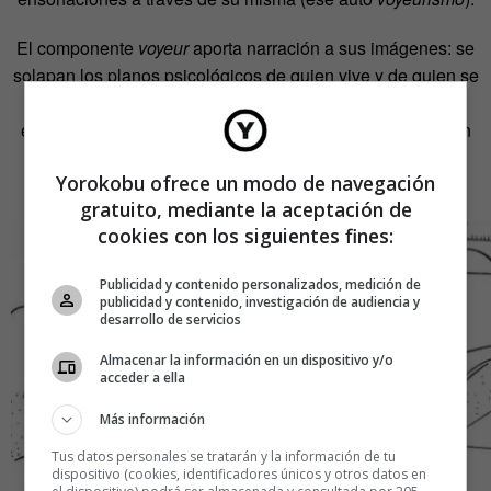
El componente
voyeur
aporta narración a sus imágenes: se
solapan los planos psicológicos de quien vive y de quien se
asoma y espía un momento que no le pertenece. Esos
encuadres caldean el erotismo de los dibujos y les dan un
aire de osadía y de cosa robada; de algo que no se
Yorokobu ofrece un modo de navegación
consume por elección sino que se encuentra por azar.
gratuito, mediante la aceptación de
cookies con los siguientes fines:
Publicidad y contenido personalizados, medición de
publicidad y contenido, investigación de audiencia y
desarrollo de servicios
Almacenar la información en un dispositivo y/o
acceder a ella
Más información
Tus datos personales se tratarán y la información de tu
dispositivo (cookies, identificadores únicos y otros datos en