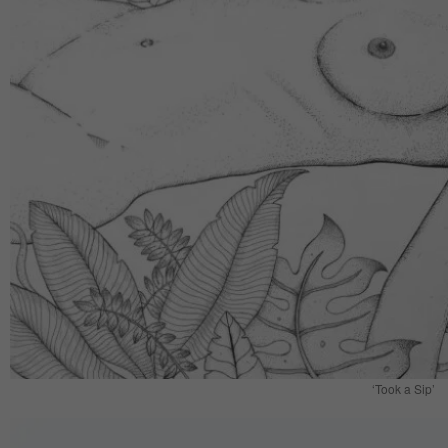
‘Took a Sip’