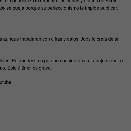
á imperfecta? Un remedio: las cartas y diarios de Scott
sby
se queja porque su perfeccionismo le impide publicar.
s aunque trabajaran con cifras y datos. Jobs lo creía de sí
tistas. Por modestia o porque consideran su trabajo menor o
mo. Esto último, es grave.
outube.