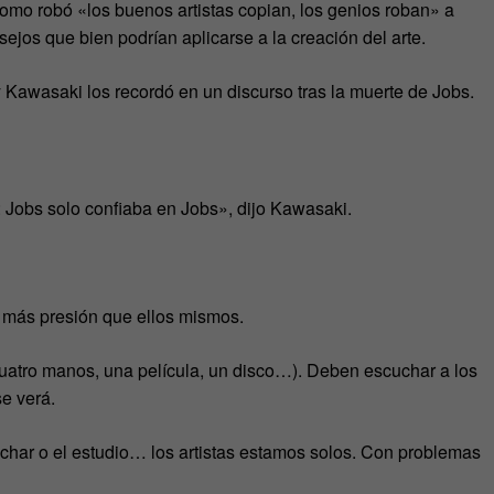
mo robó «los buenos artistas copian, los genios roban» a
ejos que bien podrían aplicarse a la creación del arte.
 Kawasaki los recordó en un discurso tras la muerte de Jobs.
: Jobs solo confiaba en Jobs», dijo Kawasaki.
ni más presión que ellos mismos.
cuatro manos, una película, un disco…). Deben escuchar a los
e verá.
nchar o el estudio… los artistas estamos solos. Con problemas