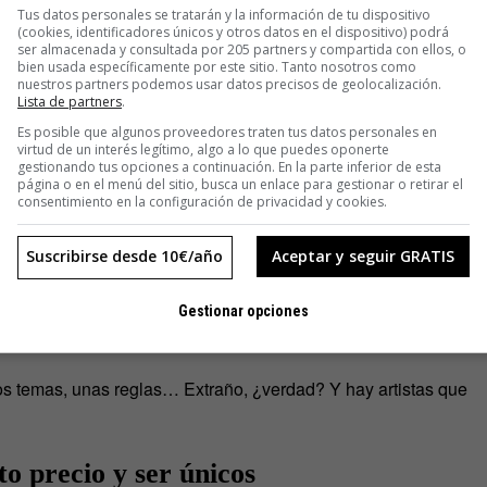
Tus datos personales se tratarán y la información de tu dispositivo
(cookies, identificadores únicos y otros datos en el dispositivo) podrá
ser almacenada y consultada por 205 partners y compartida con ellos, o
bien usada específicamente por este sitio. Tanto nosotros como
os cambios
nuestros partners podemos usar datos precisos de geolocalización.
Lista de partners
.
Es posible que algunos proveedores traten tus datos personales en
blemas cuya resolución trae mejoras.
virtud de un interés legítimo, algo a lo que puedes oponerte
gestionando tus opciones a continuación. En la parte inferior de esta
página o en el menú del sitio, busca un enlace para gestionar o retirar el
ías, el público… Y el propio arte. Los obstáculos impuestos por
consentimiento en la configuración de privacidad y cookies.
a saltárselos.
Suscribirse desde 10€/año
Aceptar y seguir GRATIS
bilidad
Gestionar opciones
do sea necesario», dijo Jobs.
os temas, unas reglas… Extraño, ¿verdad? Y hay artistas que
o precio y ser únicos