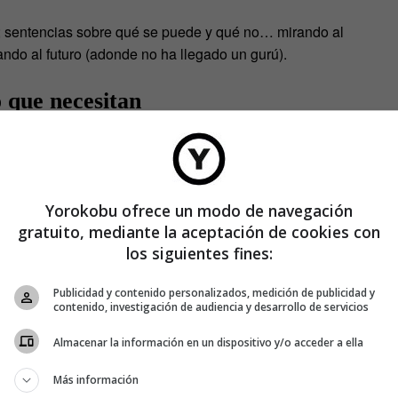
s; sentencias sobre qué se puede y qué no… mirando al
ando al futuro (adonde no ha llegado un gurú).
o que necesitan
ta que se lo enseñas», dijo Jobs.
 verdad. De repente, el público se siente fascinado con algo
Yorokobu ofrece un modo de navegación
que no recuerda a nada de lo que hay o que recupera un
gratuito, mediante la aceptación de cookies con
los siguientes fines:
s
Publicidad y contenido personalizados, medición de publicidad y
contenido, investigación de audiencia y desarrollo de servicios
 curvas», dijo Kawasaki. Jobs no quería que el Iphone tuviera
Almacenar la información en un dispositivo y/o acceder a ella
Más información
 y Damon Lindelof con Lost, rompiendo convenciones sobre la