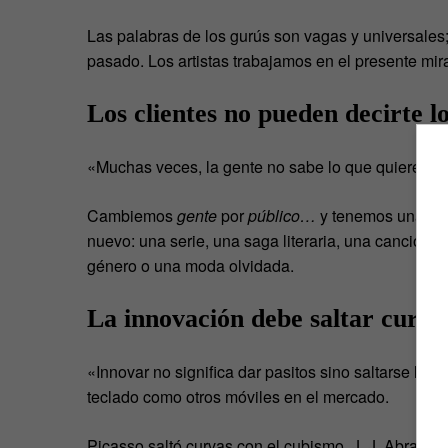
Las palabras de los gurús son vagas y universale
pasado. Los artistas trabajamos en el presente mir
Los clientes no pueden decirte l
«Muchas veces, la gente no sabe lo que quiere has
Cambiemos
gente
por
público…
y tenemos una gran
nuevo: una serie, una saga literaria, una canción 
género o una moda olvidada.
La innovación debe saltar curva
«Innovar no significa dar pasitos sino saltarse las
teclado como otros móviles en el mercado.
Picasso saltó curvas con el cubismo. J. J. Abrams