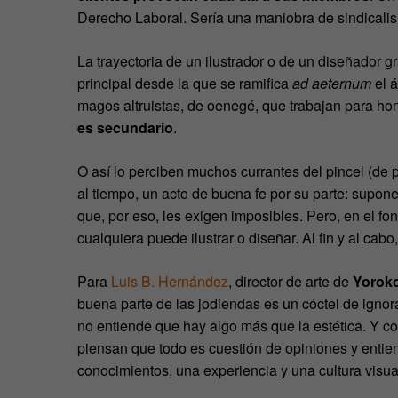
Derecho Laboral. Sería una maniobra de sindicalism
La trayectoria de un ilustrador o de un diseñador 
principal desde la que se ramifica
ad aeternum
el á
magos altruistas, de oenegé, que trabajan para honr
es secundario
.
O así lo perciben muchos currantes del pincel (de p
al tiempo, un acto de buena fe por su parte: supon
que, por eso, les exigen imposibles. Pero, en el fo
cualquiera puede ilustrar o diseñar. Al fin y al cab
Para
Luis B. Hernández
, director de arte de
Yorok
buena parte de las jodiendas es un cóctel de ignor
no entiende que hay algo más que la estética. Y c
piensan que todo es cuestión de opiniones y entie
conocimientos, una experiencia y una cultura visua