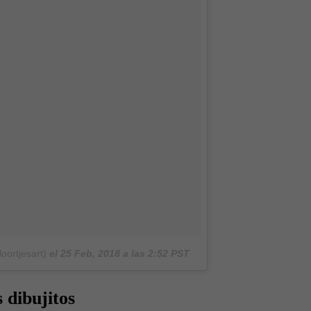
oortjesart)
el
25 Feb, 2018 a las 2:52 PST
 dibujitos