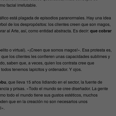
o facial irrefutable.
gráfico está plagada de episodios paranormales. Hay una idea
rbol de los despropósitos: los clientes creen que son magos,
ar al Arte, así, como entidad abstracta. Es decir:
que cobrar
elito o virtual). «¡Creen que somos magos!». Esa protesta es,
e que los clientes les confieren unas capacidades sublimes y
ndo, saben que, a veces, quien los contrata cree que
o, todos tenemos lapicitos y ordenador. Y ojos.
obu
, que lleva 15 años lidiando en el sector, la fuente de
ancia y prisas. «Todo el mundo se cree diseñador. La gente
omo todo el mundo tiene sus gustos estéticos, muchos
nden que en la creación no son necesarios unos
l».