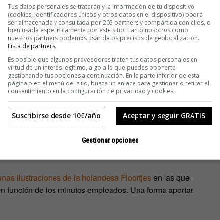
Tus datos personales se tratarán y la información de tu dispositivo
(cookies, identificadores únicos y otros datos en el dispositivo) podrá
ser almacenada y consultada por 205 partners y compartida con ellos, o
bien usada específicamente por este sitio. Tanto nosotros como
nuestros partners podemos usar datos precisos de geolocalización.
Lista de partners
.
Es posible que algunos proveedores traten tus datos personales en
virtud de un interés legítimo, algo a lo que puedes oponerte
gestionando tus opciones a continuación. En la parte inferior de esta
borar presupuesto. «Bueno, el guion no lo tenemos todavía. El
página o en el menú del sitio, busca un enlace para gestionar o retirar el
consentimiento en la configuración de privacidad y cookies.
r entregada el viernes que viene», respondieron.
Suscribirse desde 10€/año
Aceptar y seguir GRATIS
s como si llamo a la NASA y les pido un trasbordador para el
obrino en su comunión». Como respuesta, el equipo maquetó
lidades habituales. En el apartado de coste total escribieron:
Gestionar opciones
o
». No hicieron el trabajo. No comieron pulpo.
unas ilustraciones de la holandesa Floortjes
en las que
en función de los minutos empleados. Una forma aportar