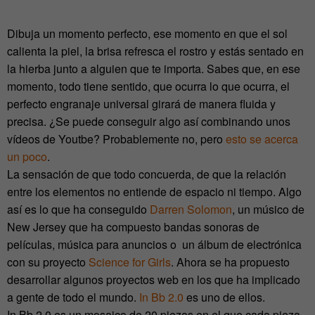
Dibuja un momento perfecto, ese momento en que el sol
calienta la piel, la brisa refresca el rostro y estás sentado en
la hierba junto a alguien que te importa. Sabes que, en ese
momento, todo tiene sentido, que ocurra lo que ocurra, el
perfecto engranaje universal girará de manera fluida y
precisa. ¿Se puede conseguir algo así combinando unos
vídeos de Youtbe? Probablemente no, pero
esto se acerca
un poco
.
La sensación de que todo concuerda, de que la relación
entre los elementos no entiende de espacio ni tiempo. Algo
así es lo que ha conseguido
Darren Solomon
, un músico de
New Jersey que ha compuesto bandas sonoras de
películas, música para anuncios o un álbum de electrónica
con su proyecto
Science for Girls
. Ahora se ha propuesto
desarrollar algunos proyectos web en los que ha implicado
a gente de todo el mundo.
In Bb 2.0
es uno de ellos.
In Bb 2.0 es un mosaico de 20 piezas en el que cada pieza