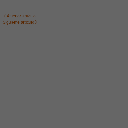
Anterior artículo
Navegación
Siguiente artículo
de
entradas