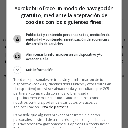
Yorokobu ofrece un modo de navegación
gratuito, mediante la aceptación de
Dice que es posible que hace unos años la comida de los
cookies con los siguientes fines:
aviones se ganara a pulso la mala fama que
tradicionalmente la ha acompañado aunque en la
Publicidad y contenido personalizados, medición de
actualidad es un mito es fase de desmoronamiento: «Hoy en
publicidad y contenido, investigación de audiencia y
desarrollo de servicios
día hay más y más aerolíneas que recurren a la tecnología
para tratar de medir los efectos que el volar puede llegar a
Almacenar la información en un dispositivo y/o
acceder a ella
ejercer en nuestras papilas gustativas. Por lo general, creo
que se está tratando de hacer las cosas mejor para los
Más información
viajeros. Es cierto que todavía existen aerolíneas que no se
Tus datos personales se tratarán y la información de tu
preocupan por lo que se come a bordo, pero también hay
dispositivo (cookies, identificadores únicos y otros datos en
muchas otras que están invirtiendo una gran cantidad de
el dispositivo) podrá ser almacenada y consultada por 205
partners y compartida con ellos, o bien usada
dinero para que comer en sus aviones sea una gran
específicamente por este sitio. Tanto nosotros como
nuestros partners podemos usar datos precisos de
experiencia».
geolocalización.
Lista de partners
.
Es posible que algunos proveedores traten tus datos
personales en virtud de un interés legítimo, algo a lo que
puedes oponerte gestionando tus opciones a continuación.