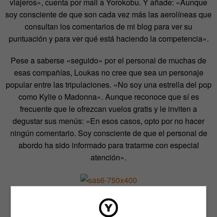
viajeros», cuenta por mail a Yorokobu. Y añade: «Aunque
soy consciente de que son cada vez más las aerolíneas que
consultan los comentarios de mi blog para ver su
puntuación y para ver qué está haciendo la competencia».
Pese a saberse «seguido» por el personal de muchas de
esas compañías, Loukas no cree que sea un personaje
popular entre las tripulaciones. «No soy una estrella del pop
como Kylie o Madonna». Aunque reconoce que sí es
frecuente que le ofrezcan vuelos gratis y le inviten a
degustar sus menús: «En esos casos, opto por no hacer
ningún comentario. Soy consciente de que el personal de
abordo ha sido informado para tratarme con especial
atención».