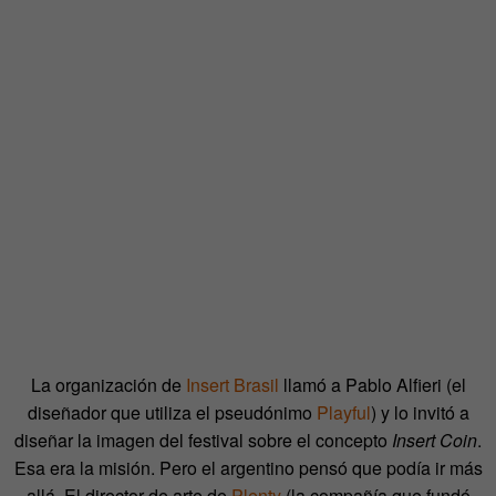
La organización de
Insert Brasil
llamó a Pablo Alfieri (el
diseñador que utiliza el pseudónimo
Playful
) y lo invitó a
diseñar la imagen del festival sobre el concepto
Insert Coin
.
Esa era la misión. Pero el argentino pensó que podía ir más
allá. El director de arte de
Plenty
(la compañía que fundó