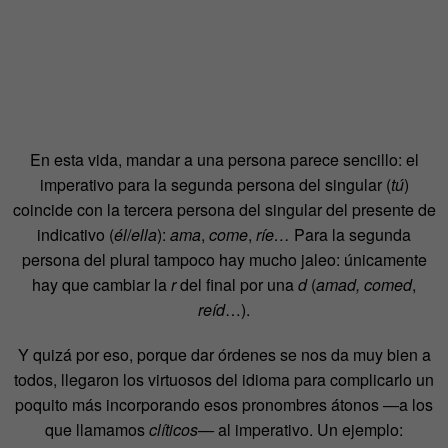
En esta vida, mandar a una persona parece sencillo: el
imperativo para la segunda persona del singular (
tú
)
coincide con la tercera persona del singular del presente de
indicativo (
él
/
ella
):
ama
,
come
,
ríe…
Para la segunda
persona del plural tampoco hay mucho jaleo: únicamente
hay que cambiar la
r
del final por una
d
(
amad, comed
,
reíd
…).
Y quizá por eso, porque dar órdenes se nos da muy bien a
todos, llegaron los virtuosos del idioma para complicarlo un
poquito más incorporando esos pronombres átonos —a los
que llamamos
clíticos—
al imperativo. Un ejemplo: