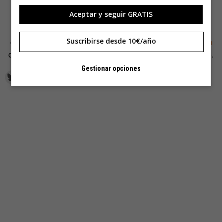
santa vez y no volváis a sacar el tema».
Aceptar y seguir GRATIS
(Si no te has quedado lo suficientemente saciado de
conocimiento —o aburrido—, puedes leer
esta aclaración
Suscribirse desde 10€/año
que ha hecho recientemente la Real Academia Española).
Gestionar opciones