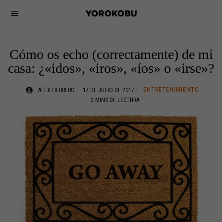
Cómo os echo (correctamente) de mi
casa: ¿«idos», «iros», «íos» o «irse»?
ENTRETENIMIENTO
ÁLEX HERRERO
17 DE JULIO DE 2017
2 MINS DE LECTURA