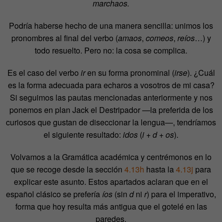
marchaos.
Podría haberse hecho de una manera sencilla: unimos los
pronombres al final del verbo (
amaos
,
comeos
,
reíos
…) y
todo resuelto. Pero no: la cosa se complica.
Es el caso del verbo
ir
en su forma pronominal (
irse
). ¿Cuál
es la forma adecuada para echaros a vosotros de mi casa?
Si seguimos las pautas mencionadas anteriormente y nos
ponemos en plan Jack el Destripador —la preferida de los
curiosos que gustan de diseccionar la lengua—, tendríamos
el siguiente resultado:
idos
(
i + d + os
).
Volvamos a la Gramática académica y centrémonos en lo
que se recoge desde la sección
4.13h
hasta la
4.13j
para
explicar este asunto. Estos apartados aclaran que en el
español clásico se prefería
íos
(sin
d
ni
r
) para el imperativo,
forma que hoy resulta más antigua que el gotelé en las
paredes.