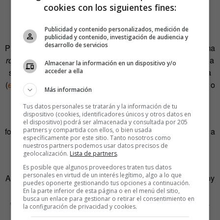
cookies con los siguientes fines:
Publicidad y contenido personalizados, medición de
publicidad y contenido, investigación de audiencia y
desarrollo de servicios
Principalmente, por un fenómeno que en lingüística se llama
rotacismo
, que consiste en insertar el sonido /ɾ/ (que viene a
Almacenar la información en un dispositivo y/o
ser el de una erre suave, suavecita) dentro de una palabra
acceder a ella
(
epéntesis
) para pronunciarla de una manera más cómoda o
Más información
relajada que la original.
Tus datos personales se tratarán y la información de tu
dispositivo (cookies, identificadores únicos y otros datos en
Por eso, aunque hace mucho tiempo la forma
iros
solo
el dispositivo) podrá ser almacenada y consultada por 205
formaba parte del ámbito coloquial o del registro oral, poco a
partners y compartida con ellos, o bien usada
específicamente por este sitio. Tanto nosotros como
poco, ha ido incorporándose a ámbitos y registros más
nuestros partners podemos usar datos precisos de
geolocalización.
Lista de partners
.
formales.
Es posible que algunos proveedores traten tus datos
personales en virtud de un interés legítimo, algo a lo que
Así pues, como esto de echaros con
íos
,
idos
,
iros
o
irse
hoy
puedes oponerte gestionando tus opciones a continuación.
es algo bastante rebuscado y sigo sin tener claro cómo
En la parte inferior de esta página o en el menú del sitio,
busca un enlace para gestionar o retirar el consentimiento en
demonios debo pediros que os larguéis, os lo diré de una
la configuración de privacidad y cookies.
forma directa a la par que educada: «
Marchaos
de una