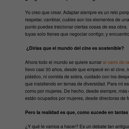
Yo creo que crear. Adaptar siempre es un reto porqu
respetar, cambiar, cuáles son los elementos de un
punto puedes traicionar ciertas cosas de esa obra
tuyas solo tienes que negociar contigo; y encuentr
¿Dirías que el mundo del cine es sostenible?
Ahora todo el mundo se quiere sumar
al carro de l
llevo casi 30 años, desde que empecé en el cine, i
plástico, ni comida de sobra, cuidado con los des
que insistiendo en temas de diversidad. Para mí e
como por mujeres. De hecho, desde siempre, más de
están ocupados por mujeres, desde directoras de fot
Pero la realidad es que, como sucede en tantas
¿Y qué le vamos a hacer? Es un debate tan antiguo l