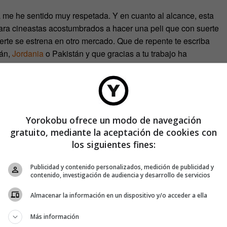
me he sentido muy respetada. Y en cuanto al alcance, esta
para cineastas acostumbrados a hacer una peli que con suerte
uerte se estrena en otro mercado. Que de repente te escriba
tán,
Jordania
o Pakistán y que gracias a tu trabajo ha
en las mujeres es una cosa normal en el mundo es muy
Yorokobu ofrece un modo de navegación
gratuito, mediante la aceptación de cookies con
los siguientes fines:
Publicidad y contenido personalizados, medición de publicidad y
contenido, investigación de audiencia y desarrollo de servicios
Almacenar la información en un dispositivo y/o acceder a ella
Más información