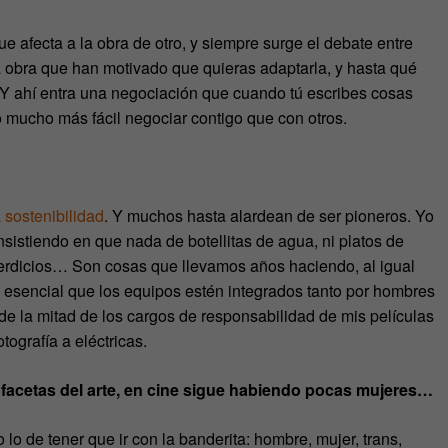
e afecta a la obra de otro, y siempre surge el debate entre
a obra que han motivado que quieras adaptarla, y hasta qué
. Y ahí entra una negociación que cuando tú escribes cosas
o mucho más fácil negociar contigo que con otros.
a sostenibilidad
. Y muchos hasta alardean de ser pioneros. Yo
nsistiendo en que nada de botellitas de agua, ni platos de
perdicios… Son cosas que llevamos años haciendo, al igual
s esencial que los equipos estén integrados tanto por hombres
 la mitad de los cargos de responsabilidad de mis películas
ografía a eléctricas.
 facetas del arte, en cine sigue habiendo pocas mujeres…
o de tener que ir con la banderita: hombre, mujer, trans,