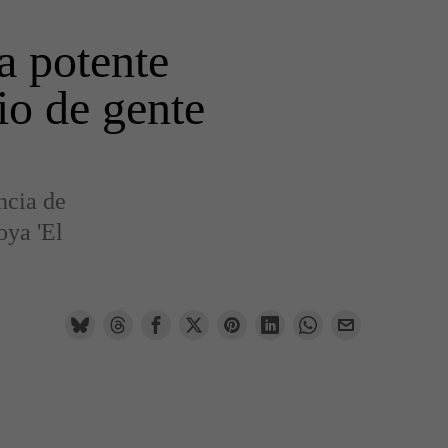
a potente
io de gente
ncia de
oya 'El