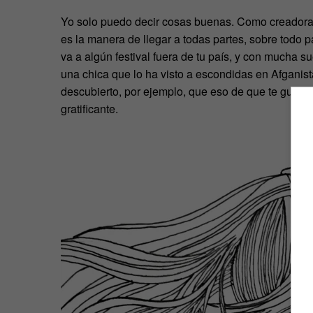
Yo solo puedo decir cosas buenas. Como creadora 
es la manera de llegar a todas partes, sobre todo 
va a algún festival fuera de tu país, y con mucha s
una chica que lo ha visto a escondidas en Afganis
descubierto, por ejemplo, que eso de que te gust
gratificante.