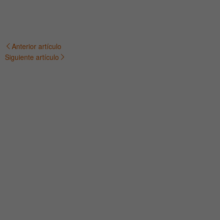
Anterior artículo
Navegación
Siguiente artículo
de
entradas