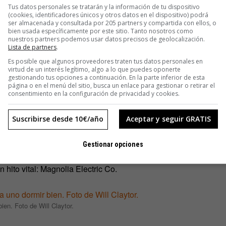
onvivía con ellos con toda la normalidad con la que uno puede
Tus datos personales se tratarán y la información de tu dispositivo
, les hablo, estoy completamente rodeado por ellos. He
(cookies, identificadores únicos y otros datos en el dispositivo) podrá
ser almacenada y consultada por 205 partners y compartida con ellos, o
ban haciendo círculos y nunca les temí», explicaba.
bien usada específicamente por este sitio. Tanto nosotros como
nuestros partners podemos usar datos precisos de geolocalización.
Lista de partners
.
 lado oscuro de la personalidad hacían del estadounidense un
Es posible que algunos proveedores traten tus datos personales en
lmente hablando. Las sombras le perseguían y él las arrojaba
virtud de un interés legítimo, algo a lo que puedes oponerte
iano para contar su día a día.
gestionando tus opciones a continuación. En la parte inferior de esta
página o en el menú del sitio, busca un enlace para gestionar o retirar el
consentimiento en la configuración de privacidad y cookies.
Suscribirse desde 10€/año
Aceptar y seguir GRATIS
 que ayudaron a que el sello Secretly Canadian sea lo que
 se llamo
Magnolia Electric Co.
y Molina vio la luz, aunque
Gestionar opciones
se abrazó a los músicos que grabaron aquel LP y rebautizó
hito vital: Magnolia Electric Co.
ien. Foto de Will Claytor.