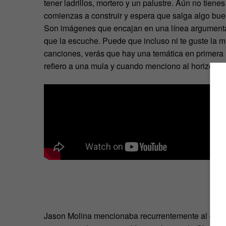
tener ladrillos, mortero y un palustre. Aún no tienes
comienzas a construir y espera que salga algo buen
Son imágenes que encajan en una línea argumental
que la escuche. Puede que incluso ni te guste la mús
canciones, verás que hay una temática en primera
refiero a una mula y cuando menciono al horizonte,
Jason Molina mencionaba recurrentemente al diabl