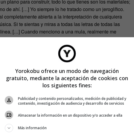
 un plano para construir, todo lo que tienes son los materiales;
o de ahí. […] Yo siempre lo he tratado como un jeroglífico.
 completamente abierta a la interpretación de cualquiera
ica. Si te sientas y miras a todas las letras de todas las
 línea. […] Cuando menciono a una mula, realmente me
 realmente me refiero al horizonte».
Yorokobu ofrece un modo de navegación
gratuito, mediante la aceptación de cookies con
los siguientes fines:
Publicidad y contenido personalizados, medición de publicidad y
contenido, investigación de audiencia y desarrollo de servicios
Almacenar la información en un dispositivo y/o acceder a ella
o y a los fantasmas. Esas entidades le acompañaron durante
Más información