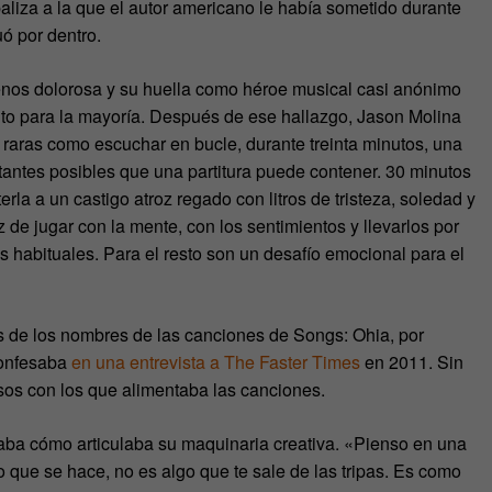
paliza a la que el autor americano le había sometido durante
uó por dentro.
enos dolorosa y su huella como héroe musical casi anónimo
to para la mayoría. Después de ese hallazgo, Jason Molina
aras como escuchar en bucle, durante treinta minutos, una
tantes posibles que una partitura puede contener. 30 minutos
la a un castigo atroz regado con litros de tristeza, soledad y
de jugar con la mente, con los sentimientos y llevarlos por
 habituales. Para el resto son un desafío emocional para el
 de los nombres de las canciones de Songs: Ohia, por
confesaba
en una entrevista a The Faster Times
en 2011. Sin
os con los que alimentaba las canciones.
aba cómo articulaba su maquinaria creativa. «Pienso en una
 que se hace, no es algo que te sale de las tripas. Es como