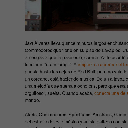
Javi Álvarez lleva quince minutos largos enchufan
Commodores que tiene en su piso de Lavapiés. Cua
arriesgas a que te pase esto, cuenta. Ya le ocurrió 
funcione, “era el ampli”. Y
empieza a aporrear el t
puesta hasta las cejas de Red Bull, pero no sale te
un coreano, está haciendo música. De un altavoz 
una melodía que suena a ocho bits, pero que está t
orgulloso”, suelta. Cuando acaba,
conecta una de s
mando.
Ataris, Commodores, Spectrums, Amstrads, Game B
del estudio de este músico y artista gallego con sin