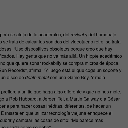
 pero se aleja de lo académico, del
revival
y del homenaje
se trata de calcar los sonidos del videojuego retro, se trata
vedosas. “Uso dispositivos obsoletos porque creo que hay
rificados. Hay gente que no va más allá. Un hippie académico
no que quiere sonar rockabilly se compra micros de época.
un Records”, afirma. “Y luego está el que coge un soporte y
e un disco de
death metal
con una Game Boy. Y mola
ro prefiero a un tío que haga algo diferente y que no nos mole,
engo a Rob Hubbard, a Jeroen Tel, a Martin Galway o a César
 peña para hacer cosas inéditas, diferentes, de hacer un
E insiste en que utilizar tecnología viejuna enriquece el
cubrir y cambiar las cosas de sitio: “Me parece más
que usarla como se debe”.