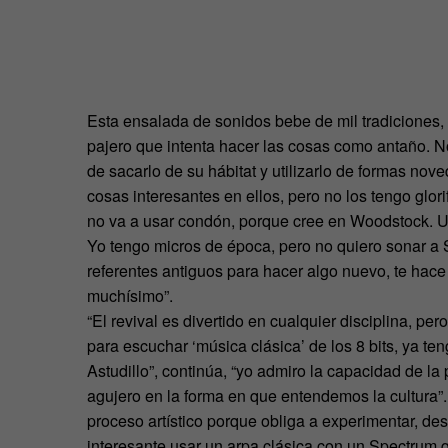
Esta ensalada de sonidos bebe de mil tradiciones,
pajero que intenta hacer las cosas como antaño. No 
de sacarlo de su hábitat y utilizarlo de formas no
cosas interesantes en ellos, pero no los tengo glo
no va a usar condón, porque cree en Woodstock. U
Yo tengo micros de época, pero no quiero sonar a S
referentes antiguos para hacer algo nuevo, te hac
muchísimo”.
“El revival es divertido en cualquier disciplina, pe
para escuchar ‘música clásica’ de los 8 bits, ya t
Astudillo”, continúa, “yo admiro la capacidad de la
agujero en la forma en que entendemos la cultura”. 
proceso artístico porque obliga a experimentar, des
interesante usar un arpa clásica con un Spectrum 