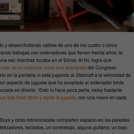
do y desenchufando cables de uno de los cuatro o cinco
ndo trabajas con ordenadores que tienen treinta años, te
una vez mientras tocaba en el Sónar. Al fin, logra que
eclado de la máquina como una taquígrafa
del Congreso
xto en la pantalla ni está jugando al
Starcraft
a la velocidad de
con aspecto de juguete que ha acoplado al ordenador brota
ocada en directo. “Esto lo hace poca peña, estoy bastante
us tres Atari 2600 y repite la jugada
, con una mano en cada
oys y otras retroconsolas comparten espacio en las paredes
tetizadores, teclados, un contrabajo, alguna guitarra, un bajo