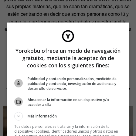
sus propias historias, que no sean tan dramáticas, que se
estén centrando en decir que somos personas como tú y
como tú, que tenemos nuestro trabajo y nuestra familia
estructurada, nuestra pareja que nos quiere y con objetivos
de vida mucho más allá de ser trans, es bueno.
Por lo menos, estamos empezando a ver eso, solo que
Yorokobu ofrece un modo de navegación
gratuito, mediante la aceptación de
estas narrativas muy independientes, muy pequeñas, no
cookies con los siguientes fines:
llegan al cine
mainstream
, que, a nuestro pesar, sigue
siendo el cine que predomina. Es el cine que más ve la
Publicidad y contenido personalizados, medición de
gente, pero yo quiero que estas películas lleguen a los
publicidad y contenido, investigación de audiencia y
Óscar, no porque me importe que ganen uno, sino porque
desarrollo de servicios
significará que mucha gente las está viendo.
Almacenar la información en un dispositivo y/o
acceder a ella
Más información
Tus datos personales se tratarán y la información de tu
dispositivo (cookies, identificadores únicos y otros datos en