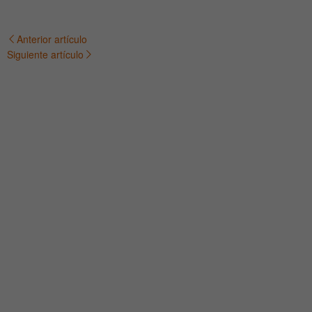
Anterior artículo
Navegación
Siguiente artículo
de
entradas