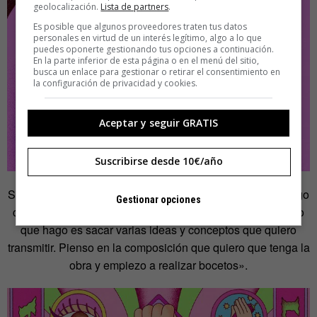
geolocalización.
Lista de partners
.
Es posible que algunos proveedores traten tus datos
personales en virtud de un interés legítimo, algo a lo que
puedes oponerte gestionando tus opciones a continuación.
En la parte inferior de esta página o en el menú del sitio,
busca un enlace para gestionar o retirar el consentimiento en
la configuración de privacidad y cookies.
Aceptar y seguir GRATIS
Suscribirse desde 10€/año
Su método de trabajo es parecido tanto si recibe un encargo
Gestionar opciones
como si se trata de trabajos creativos propios. «Lo primero
que hago es sacar varias ideas y conceptos que quiero
transmitir. Pienso en la composición que quiero que tenga la
obra y empiezo a realizar bocetos».