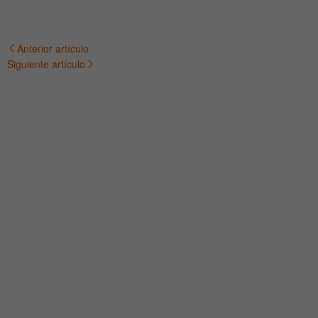
Anterior artículo
Navegación
Siguiente artículo
de
entradas