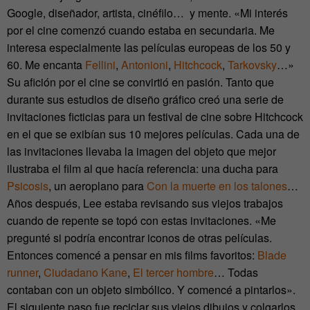
Google, diseñador, artista, cinéfilo… y mente. «Mi interés
por el cine comenzó cuando estaba en secundaria. Me
interesa especialmente las películas europeas de los 50 y
60. Me encanta
Fellini
,
Antonioni
,
Hitchcock
,
Tarkovsky
…»
Su afición por el cine se convirtió en pasión. Tanto que
durante sus estudios de diseño gráfico creó una serie de
invitaciones ficticias para un festival de cine sobre Hitchcock
en el que se exibían sus 10 mejores películas. Cada una de
las invitaciones llevaba la imagen del objeto que mejor
ilustraba el film al que hacía referencia: una ducha para
Psicosis
, un aeroplano para
Con la muerte en los talones
…
Años después, Lee estaba revisando sus viejos trabajos
cuando de repente se topó con estas invitaciones. «Me
pregunté si podría encontrar iconos de otras películas.
Entonces comencé a pensar en mis films favoritos:
Blade
runner
,
Ciudadano Kane
,
El tercer hombre
… Todas
contaban con un objeto simbólico. Y comencé a pintarlos».
El siguiente paso fue reciclar sus viejos dibujos y colgarlos