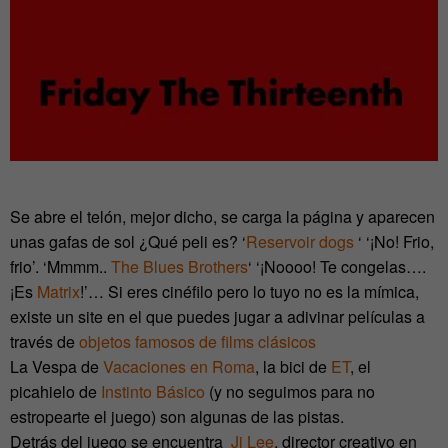
Se abre el telón, mejor dicho, se carga la página y aparecen
unas gafas de sol ¿Qué peli es? ‘
Reservoir dogs
‘ ‘¡No! Frio,
frio’. ‘Mmmm..
The Blues Brothers
‘ ‘¡Noooo! Te congelas….
¡Es
Matrix
!’… Si eres cinéfilo pero lo tuyo no es la mímica,
existe un site en el que puedes jugar a adivinar películas a
través de
objetos famosos de films clásicos
La Vespa de
Vacaciones en Roma
, la bici de
ET
, el
picahielo de
Instinto Básico
(y no seguimos para no
estropearte el juego) son algunas de las pistas.
Detrás del juego se encuentra
Ji Lee
, director creativo en