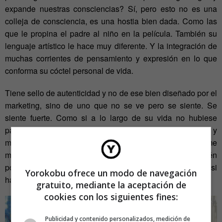
expande nuestras consciencias? Sí, pero esto no es una
colleja de consciencia, es una hostia bien dada. Como las
que le propina el padre al niño en la película. También su
lenguaje artístico le hace muy diferente. Y la integración de
muchas corrientes de pensamiento y expresión en lo que
conforma su cóctel personal de vida.
Tiene sello de autenticidad y no de ese bien diseñado por el
marketing, sino de uno que no se ve pero se siente. Se
siente fuerte. Como si a lo largo de su vida no hubiese
parado hasta liberarse de sus cadenas para ahora volver y
mostrarse desnudo: mira, esta es la jaula del tigre, yo me
meto y juego con él y no pasa nada. Vosotros también
podéis. ¿Por qué su arte es tan generoso y llega tan puro, si
Yorokobu ofrece un modo de navegación
habla todo el rato de sí mismo?
gratuito, mediante la aceptación de
cookies con los siguientes fines:
Publicidad y contenido personalizados, medición de