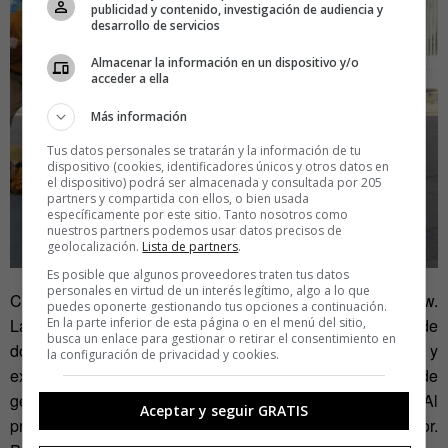
publicidad y contenido, investigación de audiencia y
desarrollo de servicios
Almacenar la información en un dispositivo y/o
acceder a ella
Más información
Tus datos personales se tratarán y la información de tu
dispositivo (cookies, identificadores únicos y otros datos en
el dispositivo) podrá ser almacenada y consultada por 205
partners y compartida con ellos, o bien usada
específicamente por este sitio. Tanto nosotros como
nuestros partners podemos usar datos precisos de
geolocalización.
Lista de partners
.
Es posible que algunos proveedores traten tus datos
personales en virtud de un interés legítimo, algo a lo que
Cuando termina la proyección, aparece la estrella del show.
puedes oponerte gestionando tus opciones a continuación.
En la parte inferior de esta página o en el menú del sitio,
La gente, adormecida por los créditos a oscuras tras más de
busca un enlace para gestionar o retirar el consentimiento en
dos horas de peli, revive en su butaca a base de aplausos y
la configuración de privacidad y cookies.
expectación. A mí me da la impresión de que la mayoría de
gente está aquí para verle. Siendo sincero, yo también. Al
Aceptar y seguir GRATIS
principio todo resulta raro, forzado. Qué dice el interlocutor.