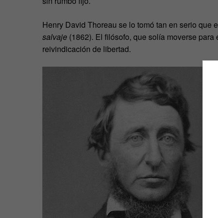
sin rumbo fijo.
Henry David Thoreau se lo tomó tan en serio que e
salvaje
(1862). El filósofo, que solía moverse para
reivindicación de libertad.