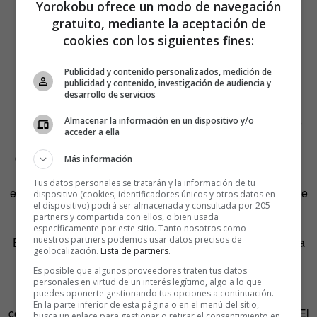
Yorokobu ofrece un modo de navegación
gratuito, mediante la aceptación de
cookies con los siguientes fines:
Publicidad y contenido personalizados, medición de
publicidad y contenido, investigación de audiencia y
desarrollo de servicios
«Fue un personaje de la historia del movimiento libertario
Almacenar la información en un dispositivo y/o
acceder a ella
igual de audaz que singular. Sin su vehemencia y
convicción, el ideario anarquista hubiese perdido un gran
Más información
valedor», explica
Piu Martínez
, encargada de la nueva
Tus datos personales se tratarán y la información de tu
edición de
La anarquía explicada a los niños
recientemente
dispositivo (cookies, identificadores únicos y otros datos en
el dispositivo) podrá ser almacenada y consultada por 205
publicada por
Libros de El Zorro Rojo
.
partners y compartida con ellos, o bien usada
específicamente por este sitio. Tanto nosotros como
nuestros partners podemos usar datos precisos de
Emmanuel lo tenía claro. La anarquía era la única vía para
geolocalización.
Lista de partners
.
alcanzar una sociedad libre de toda desigualdad y
Es posible que algunos proveedores traten tus datos
diferencias entre ricos y pobres, esclavizadores y
personales en virtud de un interés legítimo, algo a lo que
puedes oponerte gestionando tus opciones a continuación.
esclavizados. También era el arma más potente para
En la parte inferior de esta página o en el menú del sitio,
combatir el
militarismo, el clericalismo y el capitalismo
. El
busca un enlace para gestionar o retirar el consentimiento en