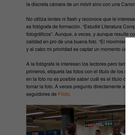
la discreta cámara de un móvil sino con una Canon
No utiliza lentes ni flash y reconoce que le intere
es fotógrafa de formación. “Estudié Literatura Com
fotográficos”. Aunque, a veces, y aunque resulte c
calidad en pro de una buena foto. “El movimiento d
y al cabo mi prioridad es captar un momento único 
A la fotógrafa le interesan los lectores pero tambi
primeros, etiqueta las fotos con el título de los se
en la foto no es posible saber cuál es el título del
tomar la foto. A veces pregunto directamente al lec
seguidores de
Flickr
.