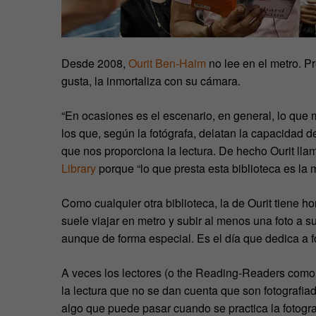
Desde 2008,
Ourit Ben-Haim
no lee en el metro. Pr
gusta, la inmortaliza con su cámara.
“En ocasiones es el escenario, en general, lo que m
los que, según la fotógrafa, delatan la capacidad 
que nos proporciona la lectura. De hecho Ourit lla
Library
porque “lo que presta esta biblioteca es l
Como cualquier otra biblioteca, la de Ourit tiene h
suele viajar en metro y subir al menos una foto a 
aunque de forma especial. Es el día que dedica a fo
A veces los lectores (o the Reading-Readers como p
la lectura que no se dan cuenta que son fotografia
algo que puede pasar cuando se practica la fotograf