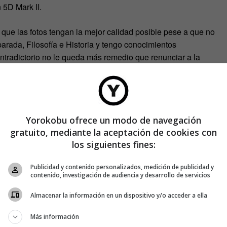
 5D Mark II.
sa que las fotos tengan la mejor calidad posible pese a que no
parada, Filosofía e Historia y tengo conocimientos
ontradictorio no le queda más remedio que renunciar a la
el tren, los vagones atestados de gente, la escasa luz… Al fin
lo que a veces significa que la imagen tenga algo de ruido”.
én los libros. Por eso, y ya que desconoce el nombre de los
Yorokobu ofrece un modo de navegación
gundos. El problema es que no siempre resulta legible. “A veces
gratuito, mediante la aceptación de cookies con
 libro. Cuando ocurre eso, trato de averiguarlo después de
los siguientes fines:
tor”. Y si esto tampoco es posible, pide ayuda a sus
Publicidad y contenido personalizados, medición de publicidad y
contenido, investigación de audiencia y desarrollo de servicios
Almacenar la información en un dispositivo y/o acceder a ella
Más información