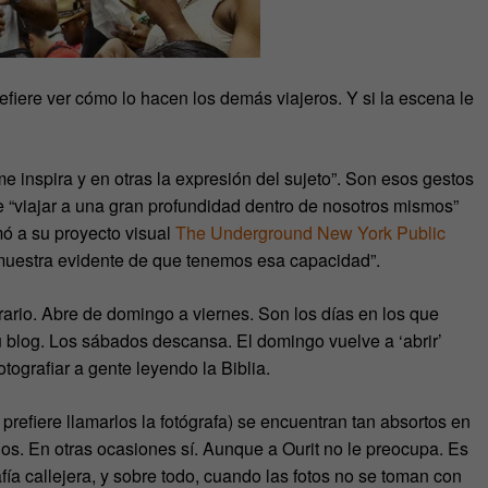
efiere ver cómo lo hacen los demás viajeros. Y si la escena le
e inspira y en otras la expresión del sujeto”. Son esos gestos
de “viajar a una gran profundidad dentro de nosotros mismos”
mó a su proyecto visual
The Underground New York Public
a muestra evidente de que tenemos esa capacidad”.
orario. Abre de domingo a viernes. Son los días en los que
su blog. Los sábados descansa. El domingo vuelve a ‘abrir’
tografiar a gente leyendo la Biblia.
refiere llamarlos la fotógrafa) se encuentran tan absortos en
dos. En otras ocasiones sí. Aunque a Ourit no le preocupa. Es
ía callejera, y sobre todo, cuando las fotos no se toman con