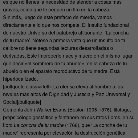
es que no tienes la necesidad de atender a cosas más
graves, como que te peguen un tiro en la cabeza.
Sin más, luego de este prefacio de mierda, vamos
directamente a lo que nos compete. El insulto fundacional
de nuestro Universo del palabrejo altisonante: ‘La concha
de tu madre’. Nótese a primera vista que un insulto de tal
calibre no tiene segundas lecturas desarrolladas o
derivadas. Este improperio nace y muere en el mismo lugar
que decir «el sombrero de tu abuelo»: en la cabeza de tu
abuelo o en el aparato reproductivo de tu madre. Está
híperlocalizado.
[pullquote class=»left»]La ofensa eleva al hombre a los
niveles más altos de Dignidad y Justicia y Paz Universal y
Social[/pullquote]
Comenta John Walker Evans (Boston 1905-1876), filólogo,
prepsicólogo gestáltico y fontanero en sus ratos libres, en su
libro
La concha de tu madre
(1768), que ‘La concha de tu
madre’ representa por elevación la destrucción genética