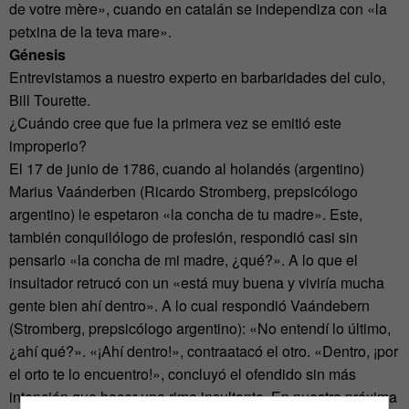
de votre mère», cuando en catalán se independiza con «la
petxina de la teva mare».
Génesis
Entrevistamos a nuestro experto en barbaridades del culo,
Bill Tourette.
¿Cuándo cree que fue la primera vez se emitió este
improperio?
El 17 de junio de 1786, cuando al holandés (argentino)
Marius Vaánderben (Ricardo Stromberg, prepsicólogo
argentino) le espetaron «la concha de tu madre». Este,
también conquilólogo de profesión, respondió casi sin
pensarlo «la concha de mi madre, ¿qué?». A lo que el
insultador retrucó con un «está muy buena y viviría mucha
gente bien ahí dentro». A lo cual respondió Vaándebern
(Stromberg, prepsicólogo argentino): «No entendí lo último,
¿ahí qué?». «¡Ahí dentro!», contraatacó el otro. «Dentro, ¡por
el orto te lo encuentro!», concluyó el ofendido sin más
intención que hacer una rima insultante. En nuestra próxima