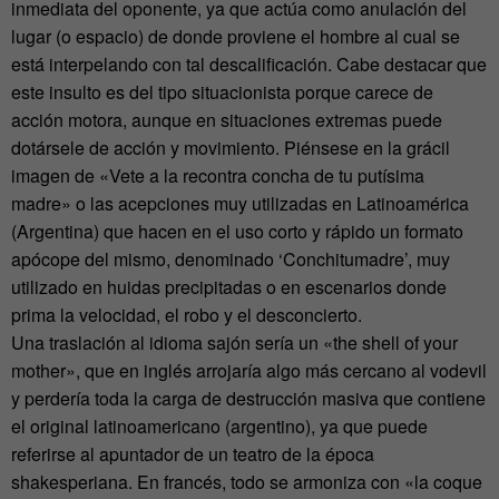
inmediata del oponente, ya que actúa como anulación del
lugar (o espacio) de donde proviene el hombre al cual se
está interpelando con tal descalificación. Cabe destacar que
este insulto es del tipo situacionista porque carece de
acción motora, aunque en situaciones extremas puede
dotársele de acción y movimiento. Piénsese en la grácil
imagen de «Vete a la recontra concha de tu putísima
madre» o las acepciones muy utilizadas en Latinoamérica
(Argentina) que hacen en el uso corto y rápido un formato
apócope del mismo, denominado ‘Conchitumadre’, muy
utilizado en huidas precipitadas o en escenarios donde
prima la velocidad, el robo y el desconcierto.
Una traslación al idioma sajón sería un «the shell of your
mother», que en inglés arrojaría algo más cercano al vodevil
y perdería toda la carga de destrucción masiva que contiene
el original latinoamericano (argentino), ya que puede
referirse al apuntador de un teatro de la época
shakesperiana. En francés, todo se armoniza con «la coque