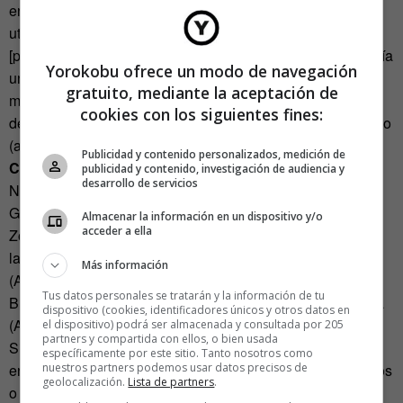
entrega, veremos el uso de rimas insultantes, así como su
utilidad en la educación de sus hijos.
[pullquote class=»right»]Una traslación al idioma sajón sería
Yorokobu ofrece un modo de navegación
un «the shell of your mother», que en inglés arrojaría algo
gratuito, mediante la aceptación de
más cercano al vodevil y perdería toda la carga de
cookies con los siguientes fines:
destrucción masiva que contiene el original latinoamericano
(argentino)[/pullquote]
Publicidad y contenido personalizados, medición de
Capacidad de destrucción y usos
publicidad y contenido, investigación de audiencia y
desarrollo de servicios
Nivel de brutalidad en lugar de procedencia (escala
Gutemberg 1/10): 8
Almacenar la información en un dispositivo y/o
acceder a ella
Zona de uso: Latinoamérica (Argentina) o emigrantes
latinoamericanos (argentinos) en países de habla hispana
Más información
(Argentina).
Tus datos personales se tratarán y la información de tu
Brutalidad en cualquier otro sitio que no sea Latinoamérica
dispositivo (cookies, identificadores únicos y otros datos en
(Argentina) (escala Gutemberg 1/10): 1
el dispositivo) podrá ser almacenada y consultada por 205
partners y compartida con ellos, o bien usada
Situación de empleo del insulto: Encontronazo cuasisúbito
específicamente por este sitio. Tanto nosotros como
nuestros partners podemos usar datos precisos de
entre dos partes antagónicas (rencillas de borrachos, novios
geolocalización.
Lista de partners
.
o novias despechadas y estadios de fútbol).