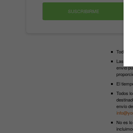
SUSCRIBIRME
Todos lo
Las susc
envío pu
proporci
El tiemp
Todos lo
destinad
envío de
info@yo
No es lo
incluimo