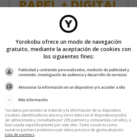
35€/año
Yorokobu ofrece un modo de navegación
gratuito, mediante la aceptación de cookies con
Recibe 4 números de la revista Yorokobu.
los siguientes fines:
Accede a todas las revistas en formato digital.
Publicidad y contenido personalizados, medición de publicidad y
Accede al contenido exclusivo de Yorokobu.
contenido, investigación de audiencia y desarrollo de servicios
Elimina la publicidad de los contenidos.
Almacenar la información en un dispositivo y/o acceder a ella
Recibe newsletters con contenido exclusivo para
suscriptores.
Más información
Sin compromiso de permanencia. Recibe en casa
Tus datos personales se tratarán y la información de tu dispositivo
los cuatro números que publicamos cada año.
(cookies, identificadores únicos y otros datos en el dispositivo) podrá
ser almacenada y consultada por 205 partners y compartida con ellos, o
Precio para la península y Baleares.
bien usada específicamente por este sitio. Tanto nosotros como
nuestros partners podemos usar datos precisos de geolocalización.
Lista de partners
.