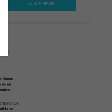
SUSCRIBIRME
has de
e tienen
e es un
osotros:
gratuito que
edido no