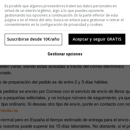
SUSCRIBIRME
Es posible que algunos proveedores traten tus datos personales en
virtud de un interés legítimo, algo a lo que puedes oponerte
gestionando tus opciones a continuación. En la parte inferior de esta
página o en el menú del sitio, busca un enlace para gestionar o retirar el
consentimiento en la configuración de privacidad y cookies.
Suscribirse desde 10€/año
Aceptar y seguir GRATIS
s precios incluyen IVA.
Gestionar opciones
ripciones incluyen los cuatro números que se editan al año. Las fec
eden variar, siendo estas avisadas a través del correo electrónico
onado.
o de preparación del pedido es de entre 2 y 3 días hábiles.
s pedidos se envían por Correos con el servicio de envío de libros qu
o a pequeñas editoriales, y no incluye número de seguimiento, ya qu
 tipo ordinario. Si deseas otro tipo de envío, ponte en contacto con n
rokobu.es
 normal pero en España el tiempo estimado de entrega para el envío 
s nosotros puede superar los 15 días laborables. No obstante, si el p