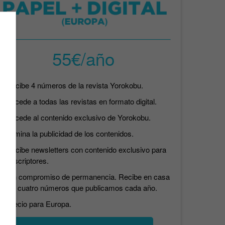
55€/año
Recibe 4 números de la revista Yorokobu.
Accede a todas las revistas en formato digital.
Accede al contenido exclusivo de Yorokobu.
Elimina la publicidad de los contenidos.
Recibe newsletters con contenido exclusivo para
suscriptores.
Sin compromiso de permanencia. Recibe en casa
los cuatro números que publicamos cada año.
Precio para Europa.