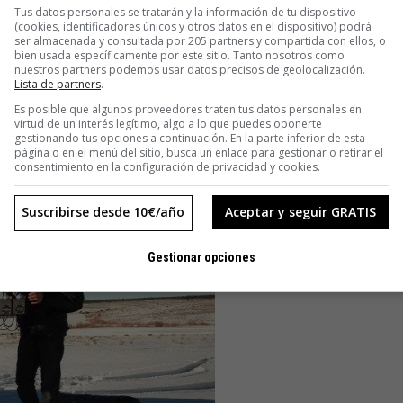
De momento lo hace vendiendo pósteres de su fotografía,
Tus datos personales se tratarán y la información de tu dispositivo
(cookies, identificadores únicos y otros datos en el dispositivo) podrá
gratuito.
ser almacenada y consultada por 205 partners y compartida con ellos, o
bien usada específicamente por este sitio. Tanto nosotros como
nuestros partners podemos usar datos precisos de geolocalización.
a carretera. Pero ha terminado lo que tenía que hacer en ella.
Lista de partners
.
ahora se limita a mirar todos los días esa fotografía que
Es posible que algunos proveedores traten tus datos personales en
virtud de un interés legítimo, algo a lo que puedes oponerte
gestionando tus opciones a continuación. En la parte inferior de esta
página o en el menú del sitio, busca un enlace para gestionar o retirar el
consentimiento en la configuración de privacidad y cookies.
Suscribirse desde 10€/año
Aceptar y seguir GRATIS
Gestionar opciones