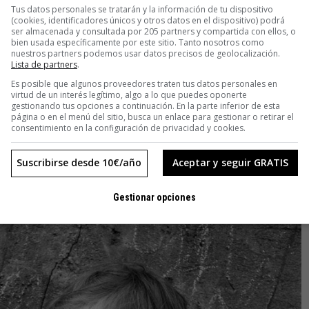
Tus datos personales se tratarán y la información de tu dispositivo
(cookies, identificadores únicos y otros datos en el dispositivo) podrá
ser almacenada y consultada por 205 partners y compartida con ellos, o
bien usada específicamente por este sitio. Tanto nosotros como
nuestros partners podemos usar datos precisos de geolocalización.
Lista de partners
.
Es posible que algunos proveedores traten tus datos personales en
virtud de un interés legítimo, algo a lo que puedes oponerte
letamente autodidacta, que la llevó a hacer cientos de miles
gestionando tus opciones a continuación. En la parte inferior de esta
página o en el menú del sitio, busca un enlace para gestionar o retirar el
más los compartió con nadie. Era su placer privado desarrollado
consentimiento en la configuración de privacidad y cookies.
 Nueva York hasta su muerte en 2009.
Suscribirse desde 10€/año
Aceptar y seguir GRATIS
Gestionar opciones