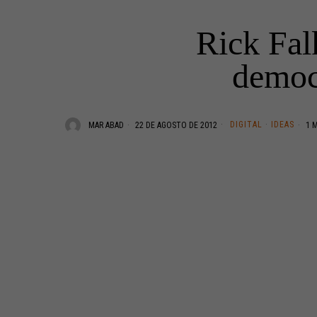
Rick Falk
democ
DIGITAL
·
IDEAS
MAR ABAD
22 DE AGOSTO DE 2012
1 M