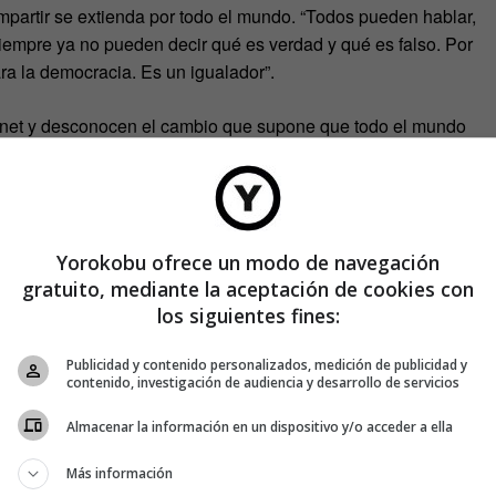
partir se extienda por todo el mundo. “Todos pueden hablar,
iempre ya no pueden decir qué es verdad y qué es falso. Por
ara la democracia. Es un igualador”.
ternet y desconocen el cambio que supone que todo el mundo
e blindarse. Y lo hace mediante leyes como ACTA o el
abolir este proceso”.
tencia del fundador del
Partido Pirata
: “Una sociedad es
Yorokobu ofrece un modo de navegación
.
gratuito, mediante la aceptación de cookies con
los siguientes fines:
Publicidad y contenido personalizados, medición de publicidad y
contenido, investigación de audiencia y desarrollo de servicios
Almacenar la información en un dispositivo y/o acceder a ella
Más información