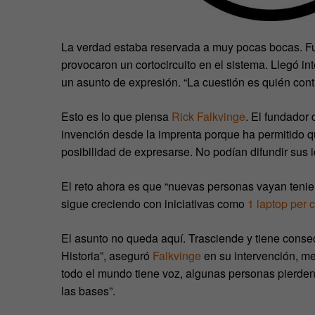
La verdad estaba reservada a muy pocas bocas. Fu
provocaron un cortocircuito en el sistema. Llegó in
un asunto de expresión. “La cuestión es quién cont
Esto es lo que piensa
Rick Falkvinge
. El fundador 
invención desde la imprenta porque ha permitido qu
posibilidad de expresarse. No podían difundir sus i
El reto ahora es que “nuevas personas vayan tenien
sigue creciendo con iniciativas como
1 laptop per c
El asunto no queda aquí. Trasciende y tiene consec
Historia”, aseguró
Falkvinge
en su intervención, me
todo el mundo tiene voz, algunas personas pierden 
las bases”.