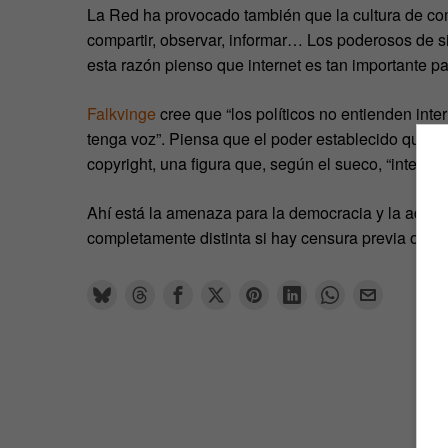
La Red ha provocado también que la cultura de com
compartir, observar, informar… Los poderosos de s
esta razón pienso que internet es tan importante p
Falkvinge
cree que “los políticos no entienden in
tenga voz”. Piensa que el poder establecido quier
copyright, una figura que, según el sueco, “intenta 
Ahí está la amenaza para la democracia y la adver
completamente distinta si hay censura previa o no”