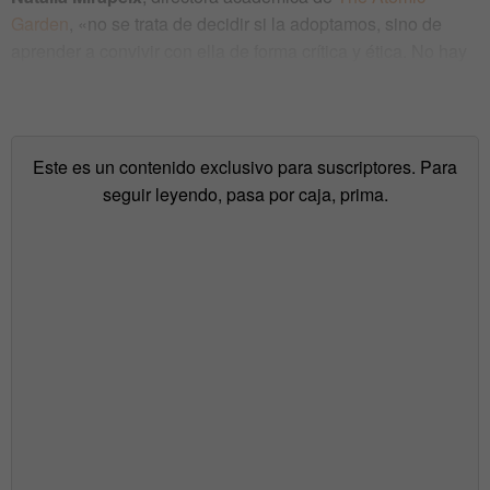
Garden
, «no se trata de decidir si la adoptamos, sino de
aprender a convivir con ella de forma crítica y ética. No hay
otra. Es un hecho».
Este es un contenido exclusivo para suscriptores. Para
seguir leyendo, pasa por caja, prima.