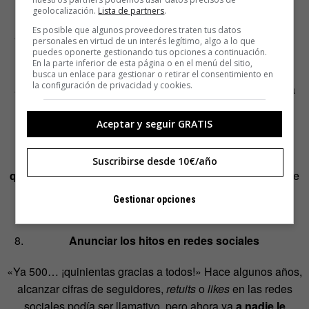
real, sino fingido.
geolocalización.
Lista de partners
.
Es posible que algunos proveedores traten tus datos
Compartir artículos que no te has leído
personales en virtud de un interés legítimo, algo a lo que
puedes oponerte gestionando tus opciones a continuación.
En la parte inferior de esta página o en el menú del sitio,
Una forma muy común de «postureo» es la de compartir
busca un enlace para gestionar o retirar el consentimiento en
la configuración de privacidad y cookies.
artículos que uno no se ha leído. Dado que mentir implica
procesos neuronales más complejos, ¿no prefieres ser
sincero y compartir lo que realmente te interesa, aunque
Aceptar y seguir GRATIS
algunas veces sean noticias serias y, otras, banales? Si
apuestas por lo primero para parecer un erudito,
procura
Suscribirse desde 10€/año
que no te pillen en un renuncio
. Es muy fácil equivocarse
cuando se comparte o comenta contenido que no se ha
Gestionar opciones
leído.
Anunciar los hitos en redes sociales
«Ya 500… ¡quinientas gracias a todos!» Hace algunos años,
alcanzar cifras de seguidores,
retuits
o
likes
en las redes
sociales podía ser llamativo, pero ahora ya
a nadie le