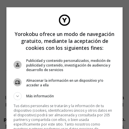
Yorokobu ofrece un modo de navegación
gratuito, mediante la aceptación de
cookies con los siguientes fines:
Publicidad y contenido personalizados, medición de
publicidad y contenido, investigación de audiencia y
Jactarte de un nivel de vida elevado
desarrollo de servicios
Almacenar la información en un dispositivo y/o
Restaurantes caros, playas paradisíacas y zapatos de
acceder a ella
marca colapsan las redes sociales. Puestas a mostrar el
Más información
lado más afortunado de sus vidas, las personas recurren a
los elementos más claros de lujo y bienestar. Sitúate en el
Tus datos personales se tratarán y la información de tu
dispositivo (cookies, identificadores únicos y otros datos en
otro lado y piensa
qué imagen arroja alardear de
el dispositivo) podrá ser almacenada y consultada por 205
productos o experiencias con un coste económico alto.
partners y compartida con ellos, o bien usada
específicamente por este sitio. Tanto nosotros como
Menos sentido tiene, aún, cuando ese estilo de vida no es
nuestros partners podemos usar datos precisos de