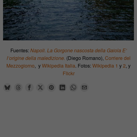
Fuentes:
Napoli. La Gorgone nascosta della Gaiola E’
l’origine della maledizione.
(Diego Romano),
Corriere del
Mezzogiorno
, y
Wikipedia Italia
. Fotos:
Wikipedia 1
y
2
, y
Flickr