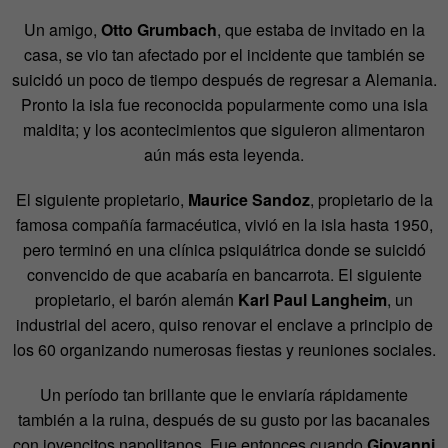
Un amigo,
Otto Grumbach
, que estaba de invitado en la
casa, se vio tan afectado por el incidente que también se
suicidó un poco de tiempo después de regresar a Alemania.
Pronto la isla fue reconocida popularmente como una isla
maldita; y los acontecimientos que siguieron alimentaron
aún más esta leyenda.
El siguiente propietario,
Maurice Sandoz
, propietario de la
famosa compañía farmacéutica, vivió en la isla hasta 1950,
pero terminó en una clínica psiquiátrica donde se suicidó
convencido de que acabaría en bancarrota. El siguiente
propietario, el barón alemán
Karl Paul Langheim
, un
industrial del acero, quiso renovar el enclave a principio de
los 60 organizando numerosas fiestas y reuniones sociales.
Un período tan brillante que le enviaría rápidamente
también a la ruina, después de su gusto por las bacanales
con jovencitos napolitanos. Fue entonces cuando
Giovanni