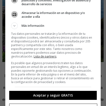
publicidad y contenido, investigación de audiencia y
desarrollo de servicios
Almacenar la información en un dispositivo y/o
acceder a ella
Más información
Tus datos personales se tratarán y la información de tu
dispositivo (cookies, identificadores únicos y otros datos en
el dispositivo) podrá ser almacenada y consultada por 205
partners y compartida con ellos, o bien usada
específicamente por este sitio. Tanto nosotros como
nuestros partners podemos usar datos precisos de
geolocalización.
Lista de partners
.
Es posible que algunos proveedores traten tus datos
personales en virtud de un interés legítimo, algo a lo que
Pero, ¿de dónde viene exactamente el origen de esta
puedes oponerte gestionando tus opciones a continuación.
En la parte inferior de esta página o en el menú del sitio,
leyenda?
Según el periodista italiano Diego Romano
todo
busca un enlace para gestionar o retirar el consentimiento en
viene macerado por la magia más antigua, de la épica
la configuración de privacidad y cookies.
romana. Según sus investigaciones, la zona está salpicada
de ruinas de la época romana. Y en la Isla de la Gaiola
Aceptar y seguir GRATIS
estaba la casa de
Publio Vedio Polión
, un noble romano de
cuya vida poco sabe poco, salvo que sus restos todavía