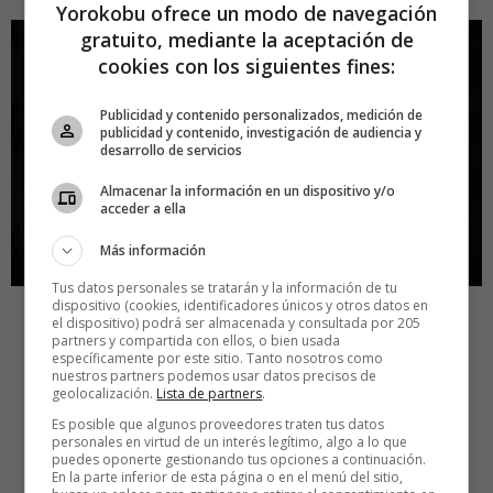
Yorokobu ofrece un modo de navegación
gratuito, mediante la aceptación de
cookies con los siguientes fines:
Publicidad y contenido personalizados, medición de
publicidad y contenido, investigación de audiencia y
desarrollo de servicios
Almacenar la información en un dispositivo y/o
acceder a ella
Más información
Tus datos personales se tratarán y la información de tu
dispositivo (cookies, identificadores únicos y otros datos en
36.
Los beneficios de trabajar en casa los viernes
el dispositivo) podrá ser almacenada y consultada por 205
partners y compartida con ellos, o bien usada
específicamente por este sitio. Tanto nosotros como
nuestros partners podemos usar datos precisos de
geolocalización.
Lista de partners
.
Es posible que algunos proveedores traten tus datos
personales en virtud de un interés legítimo, algo a lo que
puedes oponerte gestionando tus opciones a continuación.
En la parte inferior de esta página o en el menú del sitio,