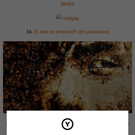
Media
34.
El arte de prescindir del posavasos
35.
Una serie fotográfica de personas a las que el paro ha
dejado ‘colgadas’