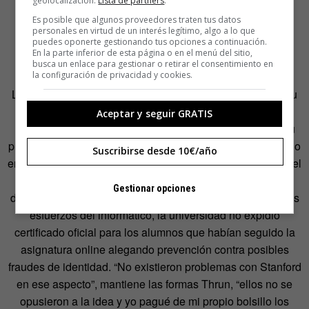
geolocalización.
Lista de partners
.
Es posible que algunos proveedores traten tus datos
personales en virtud de un interés legítimo, algo a lo que
puedes oponerte gestionando tus opciones a continuación.
En la parte inferior de esta página o en el menú del sitio,
busca un enlace para gestionar o retirar el consentimiento en
la configuración de privacidad y cookies.
La universidad dio su visto bueno al proyecto y permitió su
difusión ya que, al no pertenecer Thrun a la plantilla
Aceptar y seguir GRATIS
universitaria desde el mes de abril de 2011 (abandonó su
puesto para poder dedicarse a tiempo completo a su trabajo
Suscribirse desde 10€/año
en Google, aunque continuó impartiendo algunas clases), el
curso no era propiedad de la institución, sino de los
Gestionar opciones
docentes que lo ofrecían. En contrapartida, y a pesar de los
esfuerzos del informático, la universidad no expidió
certificado oficial para los alumnos que habían seguido la
asignatura online alegando prevención contra posibles
fraudes de identidad. “No existieron problemas con Stanford
en ese aspecto”, mantiene las formas Thrun, “ellos no se
opusieron a la idea y yo pagué de mi propio bolsillo los