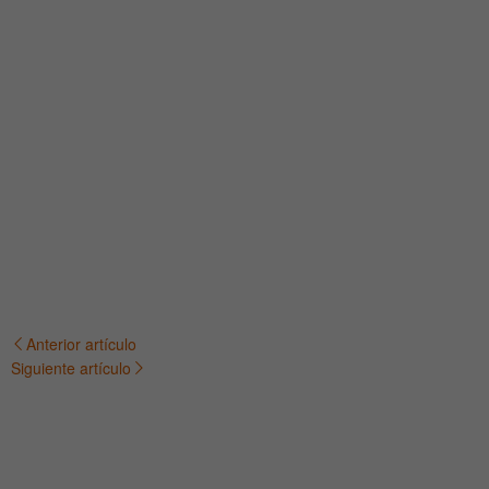
Anterior artículo
Navegación
Siguiente artículo
de
entradas