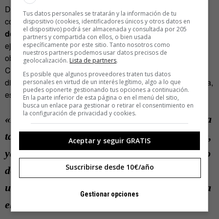
Después de completar su estudio, Atwater llegó a la
Tus datos personales se tratarán y la información de tu
conclusión de que
los estadounidenses consumían
dispositivo (cookies, identificadores únicos y otros datos en
el dispositivo) podrá ser almacenada y consultada por 205
demasiadas grasas y dulces
y, que no hacían suficiente
partners y compartida con ellos, o bien usada
ejercicio, lo que les podría llevar hacía unos niveles de
específicamente por este sitio. Tanto nosotros como
nuestros partners podemos usar datos precisos de
obesidad peligrosos para su salud.
geolocalización.
Lista de partners
.
Cien años después, parece que “el padre de todas las
Es posible que algunos proveedores traten tus datos
dietas”, que falleció sólo 5 años después de publicar la lista,
personales en virtud de un interés legítimo, algo a lo que
puedes oponerte gestionando tus opciones a continuación.
estaba cargado de razón.
En la parte inferior de esta página o en el menú del sitio,
busca un enlace para gestionar o retirar el consentimiento en
la configuración de privacidad y cookies.
«Es justo preguntarse si los resultados de esta
tabla han provocado una gran bien a la gente,
Aceptar y seguir GRATIS
ya que la poca actividad muscular y un hábito
Suscribirse desde 10€/año
de comer en exceso puede ser responsable de
un gran daño para la salud, por no decir para
Gestionar opciones
el bolsillo» (Wilbur Olin Atwater 1844-1907)