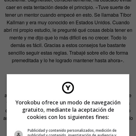
caer en esta tentación desde el principio. «Tuve suerte de
tener un mentor cuando empecé en esto. Se llamaba Tibor
Kallman y era muy conocido en Estados Unidos. Cuando
abrí mi propio estudio, le pregunté qué cosas debía tener en
mente y me dijo que lo más difícil es no crecer. Todo lo
demás es fácil. Gracias a estos consejos fue bastante
sencillo seguir estas reglas. Trabajé sobre ello de forma
premeditada y lo he logrado mantener hasta ahora».
Hoy tiene contratado a un diseñador, a una persona de
administración y a becarios que entran y salen en ciclos de
Yorokobu ofrece un modo de navegación
tres meses. «El otro día estaba cenando con una persona
gratuito, mediante la aceptación de
que tiene una plantilla de 1.000 trabajadores. Tardó cuatro
cookies con los siguientes fines:
años en cambiar cómo tratar el color en el estudio. En el mío
lo hacemos en dos días».
Publicidad y contenido personalizados, medición de
publicidad y contenido, investigación de audiencia y