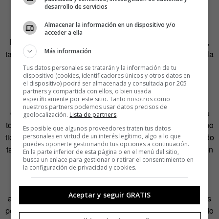
A su vez, tener una estructura pequeña le ha ayudado a
desarrollo de servicios
sobrevivir mucho mejor las recesiones. «Desde el 93,
Almacenar la información en un dispositivo y/o
cuando abrimos el estudio, fueron años muy buenos en
acceder a ella
Nueva York. En 2001 hubo una pequeña crisis y en 2008,
Más información
también, pero como éramos tan pequeños los cambios en la
economía apenas nos afectaron».
Tus datos personales se tratarán y la información de tu
dispositivo (cookies, identificadores únicos y otros datos en
el dispositivo) podrá ser almacenada y consultada por 205
Casos como este le han enseñado que tener agallas
partners y compartida con ellos, o bien usada
funciona por mucho que nuestros instintos nos digan lo
específicamente por este sitio. Tanto nosotros como
nuestros partners podemos usar datos precisos de
contrario. «Estamos diseñados por naturaleza ancestral a
geolocalización.
Lista de partners
.
tomarnos muy en serio el miedo mientras que la felicidad no
Es posible que algunos proveedores traten tus datos
tiene los mismos mecanismos. Si ves un plátano demasiado
personales en virtud de un interés legítimo, algo a lo que
puedes oponerte gestionando tus opciones a continuación.
tarde, no ocurre absolutamente nada. Ya habrá otra ocasión
En la parte inferior de esta página o en el menú del sitio,
busca un enlace para gestionar o retirar el consentimiento en
para verlo. Si, en cambio, ves un tigre demasiado tarde,
la configuración de privacidad y cookies.
estás muerto. La gente en Occidente vive vidas muy
protegidas y estos miedos no tienen sentido en este
Aceptar y seguir GRATIS
ambiente. Hay algunos peligros, pero están muy reducidos
por la sociedad. Luchar contra estos miedos me ha ayudado