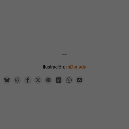
—
Ilustración:
mDonada