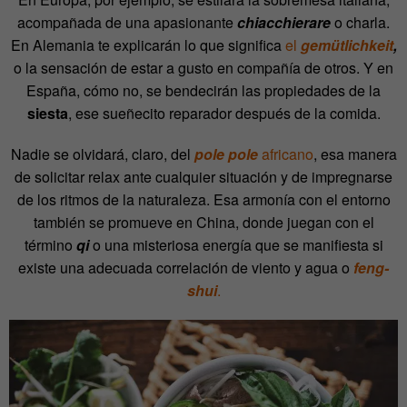
acompañada de una apasionante
chiacchierare
o charla.
En Alemania te explicarán lo que significa
el
gemütlichkeit
,
o la sensación de estar a gusto en compañía de otros. Y en
España, cómo no, se bendecirán las propiedades de la
siesta
, ese sueñecito reparador después de la comida.
Nadie se olvidará, claro, del
pole pole
africano
, esa manera
de solicitar relax ante cualquier situación y de impregnarse
de los ritmos de la naturaleza. Esa armonía con el entorno
también se promueve en China, donde juegan con el
término
qi
o una misteriosa energía que se manifiesta si
existe una adecuada correlación de viento y agua o
feng-
shui
.