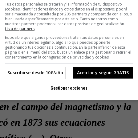
tman. Además, afirmó sin reparos que la contribución de
Tus datos personales se tratarán y la información de tu dispositivo
ual. «Algo apenas sin importancia».
(cookies, identificadores únicos y otros datos en el dispositivo) podrá
ser almacenada y consultada por 205 partners y compartida con ellos, o
bien usada específicamente por este sitio. Tanto nosotros como
nuestros partners podemos usar datos precisos de geolocalización.
aña, Eastman pide una explicación a la que Flexner responde:
Lista de partners
.
Es posible que algunos proveedores traten tus datos personales en
ó conclusiones inevitables. El
virtud de un interés legítimo, algo a lo que puedes oponerte
gestionando tus opciones a continuación. En la parte inferior de esta
página o en el menú del sitio, busca un enlace para gestionar o retirar el
que se ha hecho en el campo de la
consentimiento en la configuración de privacidad y cookies.
realmente puede ser atribuido a
Suscribirse desde 10€/año
Aceptar y seguir GRATIS
esor Clerk Maxwell, que en 1865
Gestionar opciones
 en el campo del magnetismo y la
icó en 1873 sus ecuaciones
ntífico (…). Otros