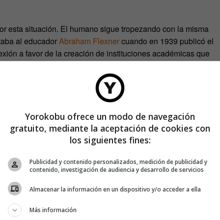
or esta situación. El humano sigue tropezando con la misma
etaba al educador
Abraham Flexner
cuando en 1939 publicó el
lexión a favor de la creación de instituciones académicas que
ento sin el más mínimo interés en su utilidad. En estos
e producen los verdaderos progresos de la humanidad,
a conversación que mantuvo con
George Eastman
años antes
Yorokobu ofrece un modo de navegación
ras, el fundador de Kodak dijo orgullosamente que su intención
gratuito, mediante la aceptación de cookies con
iplinas útiles.
los siguientes fines:
Flexner le preguntó al empresario cuál era el científico que
Publicidad y contenido personalizados, medición de publicidad y
contenido, investigación de audiencia y desarrollo de servicios
Almacenar la información en un dispositivo y/o acceder a ella
Más información