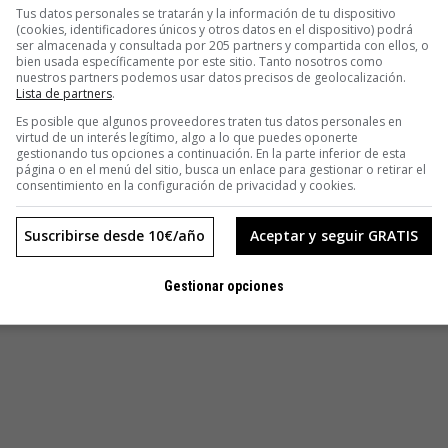
Tus datos personales se tratarán y la información de tu dispositivo
(cookies, identificadores únicos y otros datos en el dispositivo) podrá
ser almacenada y consultada por 205 partners y compartida con ellos, o
bien usada específicamente por este sitio. Tanto nosotros como
 a ver sus preciadas creaciones convertidas en pequeñas
nuestros partners podemos usar datos precisos de geolocalización.
os al Tuenti, sin ninguna experiencia sexual real. Tecnología
Lista de partners
.
ero para eso nos pagan”, dirán ellos. Pues claro que sí,
Es posible que algunos proveedores traten tus datos personales en
pa complicada, y más cuando se extiende al mundo entero.
virtud de un interés legítimo, algo a lo que puedes oponerte
gestionando tus opciones a continuación. En la parte inferior de esta
página o en el menú del sitio, busca un enlace para gestionar o retirar el
consentimiento en la configuración de privacidad y cookies.
 fotografiarse el trasero como la actriz Scarlett Johansson
Suscribirse desde 10€/año
Aceptar y seguir GRATIS
Gestionar opciones