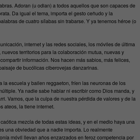
abras. Adoran (u odian) a todos aquellos que son capaces de
ata. Da igual el tema, importa el gesto ceñudo y la
alabras de cuatro sílabas sin trabarse. Y ya tenemos héroe (o
unicación, internet y las redes sociales, los móviles de última
nuevos territorios para la colaboración mutua, nuevas y
 compartir información. Nos hacen más sabios, más felices,
aisaje de bucólicas ciberovejas danzarinas.
a la escuela y bailen reggaeton, fríen las neuronas de los
múltiple. Ya nadie sabe hablar ni escribir como Dios manda, y
ri. Vamos, que la culpa de nuestra pérdida de valores y de la
 ateos, la tiene internet.
caótica mezcla de todas estas ideas, y en el medio haya una
 es una obviedad que a nadie importa. Lo realmente
fonía móvil llevan años enzarzados en feroz competencia por