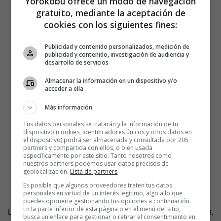
Yorokobu ofrece un modo de navegación
gratuito, mediante la aceptación de
cookies con los siguientes fines:
Publicidad y contenido personalizados, medición de
publicidad y contenido, investigación de audiencia y
desarrollo de servicios
Almacenar la información en un dispositivo y/o
acceder a ella
Más información
Tus datos personales se tratarán y la información de tu
dispositivo (cookies, identificadores únicos y otros datos en
el dispositivo) podrá ser almacenada y consultada por 205
partners y compartida con ellos, o bien usada
específicamente por este sitio. Tanto nosotros como
nuestros partners podemos usar datos precisos de
geolocalización.
Lista de partners
.
Es posible que algunos proveedores traten tus datos
personales en virtud de un interés legítimo, algo a lo que
puedes oponerte gestionando tus opciones a continuación.
En la parte inferior de esta página o en el menú del sitio,
La industria ha superado, al parecer, el testeo en animales,
busca un enlace para gestionar o retirar el consentimiento en