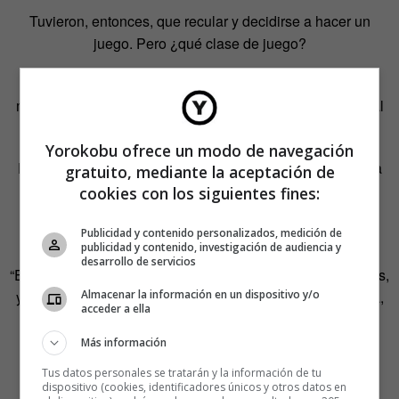
Tuvieron, entonces, que recular y decidirse a hacer un
juego. Pero ¿qué clase de juego?
“Nos dimos cuenta que lo que realmente funciona en el
mundo de hoy es lo social. Y puede haber algo más social
que el lenguaje que es lo que nos permite relacionarlos”.
Yorokobu ofrece un modo de navegación
Pero, por lo visto, los americanos ya habían llegado a esa
gratuito, mediante la aceptación de
misma conclusión mucho antes. Más o menos, unos 70
cookies con los siguientes fines:
años atrás, fecha en la que se comenzaban a jugar las
primeras partidas de Scrabble…
Publicidad y contenido personalizados, medición de
publicidad y contenido, investigación de audiencia y
desarrollo de servicios
“El mercado norteamericano era una quimera para nosotros,
Almacenar la información en un dispositivo y/o
y por eso nos decidimos a lanzar Apalabrados en España,
acceder a ella
uno de los mercados con mayor penetración de
smartphones y con una lengua que hablan millones de
Más información
personas en todo el mundo”.
Tus datos personales se tratarán y la información de tu
dispositivo (cookies, identificadores únicos y otros datos en