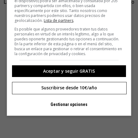
el dispositivo) podrá ser almacenada y consultada por 205
La elección fue la acertada. Pero Cavazzi dice que eso solo
partners y compartida con ellos, o bien usada
fue evidente cuando Apalabrados comenzó a cosechar
específicamente por este sitio. Tanto nosotros como
nuestros partners podemos usar datos precisos de
buenos resultados (a día de hoy, más 2,5 millones de
geolocalización.
Lista de partners
.
descargas y l800.000 personas que juegan a diario).
Es posible que algunos proveedores traten tus datos
personales en virtud de un interés legítimo, algo a lo que
“Las ideas sólo son grandes cuando se convierten en
puedes oponerte gestionando tus opciones a continuación.
En la parte inferior de esta página o en el menú del sitio,
realidad”.
busca un enlace para gestionar o retirar el consentimiento en
la configuración de privacidad y cookies.
Aceptar y seguir GRATIS
Suscribirse desde 10€/año
Gestionar opciones