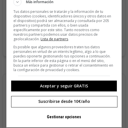
Más información
Sin compromiso de permanencia. Recibe en casa los
cuatro números que publicamos cada año.
Tus datos personales se tratarán y la información de tu
dispositivo (cookies, identificadores únicos y otros datos en
Precio para la península y Baleares.
el dispositivo) podrá ser almacenada y consultada por 205
partners y compartida con ellos, o bien usada
específicamente por este sitio. Tanto nosotros como
nuestros partners podemos usar datos precisos de
SUSCRIBIRME
geolocalización.
Lista de partners
.
Es posible que algunos proveedores traten tus datos
personales en virtud de un interés legítimo, algo a lo que
puedes oponerte gestionando tus opciones a continuación.
En la parte inferior de esta página o en el menú del sitio,
busca un enlace para gestionar o retirar el consentimiento en
la configuración de privacidad y cookies.
Aceptar y seguir GRATIS
Suscribirse desde 10€/año
Gestionar opciones