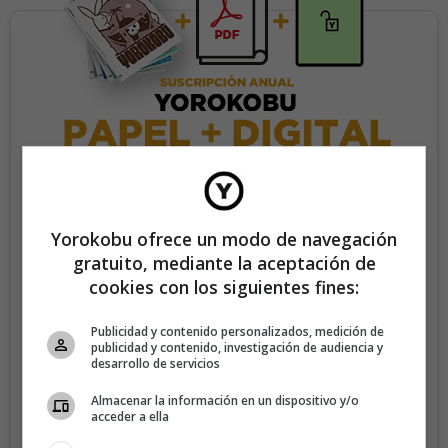
35€/año
Yorokobu ofrece un modo de navegación
gratuito, mediante la aceptación de
Recibe 4 números de la revista Yorokobu.
cookies con los siguientes fines:
Accede a todas las revistas en formato digital.
Publicidad y contenido personalizados, medición de
Accede al contenido exclusivo de Yorokobu.
publicidad y contenido, investigación de audiencia y
desarrollo de servicios
Elimina la publicidad de los contenidos.
Almacenar la información en un dispositivo y/o
Recibe newsletters con contenido exclusivo para
acceder a ella
suscriptores.