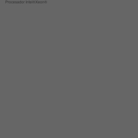
Procesador Intel®Xeon®