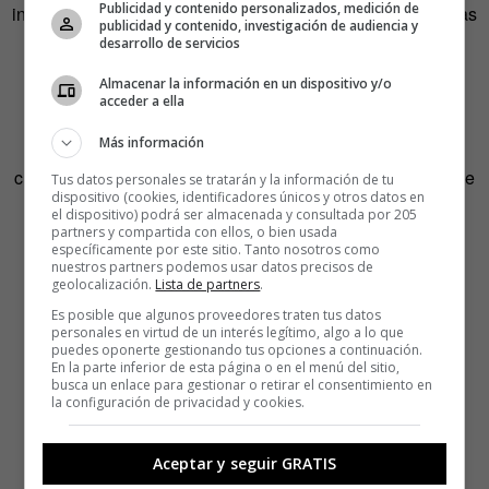
Publicidad y contenido personalizados, medición de
instantáneos de expresión que dan forma a las experiencias
publicidad y contenido, investigación de audiencia y
inolvidables que desarrollan nuestros animadores y
desarrollo de servicios
profesionales creativos. Las estaciones de trabajo deben
Almacenar la información en un dispositivo y/o
superar las demandas de la incansable imaginación de
acceder a ella
nuestros artistas. El hardware debe ser un facilitador que
Más información
permita aprovechar el rendimiento y la velocidad para
cumplir con nuestras expectativas», explicaba el director de
Tus datos personales se tratarán y la información de tu
dispositivo (cookies, identificadores únicos y otros datos en
tecnología de DreamWorks, Bill Ballew, tras la firma del
el dispositivo) podrá ser almacenada y consultada por 205
acuerdo.
partners y compartida con ellos, o bien usada
específicamente por este sitio. Tanto nosotros como
nuestros partners podemos usar datos precisos de
geolocalización.
Lista de partners
.
Es posible que algunos proveedores traten tus datos
personales en virtud de un interés legítimo, algo a lo que
puedes oponerte gestionando tus opciones a continuación.
En la parte inferior de esta página o en el menú del sitio,
busca un enlace para gestionar o retirar el consentimiento en
la configuración de privacidad y cookies.
Aceptar y seguir GRATIS