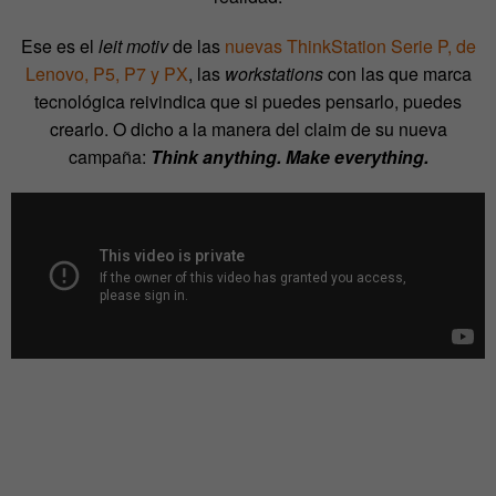
Ese es el
leit motiv
de las
nuevas ThinkStation Serie P, de
Lenovo, P5, P7 y PX
, las
workstations
con las que marca
tecnológica reivindica que si puedes pensarlo, puedes
crearlo. O dicho a la manera del claim de su nueva
campaña:
Think anything. Make everything.