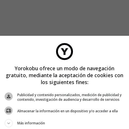
éptica?
y creación participativa, pretendemos fomentar el dialogo y la
 de amigos hemos iniciado una revista digital cuyo contenido
Yorokobu ofrece un modo de navegación
Creative Commons, y que a través del planteamiento de
gratuito, mediante la aceptación de cookies con
 de los usuarios dejando a su disposición una revista creada
los siguientes fines:
iones individuales queremos formar una red que ayude a
 demás.
Publicidad y contenido personalizados, medición de publicidad y
iferentes puntos de vista mezclando los conceptos de blog,
contenido, investigación de audiencia y desarrollo de servicios
revista sin editorial en la que los propios usuarios decidían
Almacenar la información en un dispositivo y/o acceder a ella
s para incluirse en la revista. A partir de aquí, han ido
nados con el concepto de creación colectiva y libre expresión
Más información
rtientes.