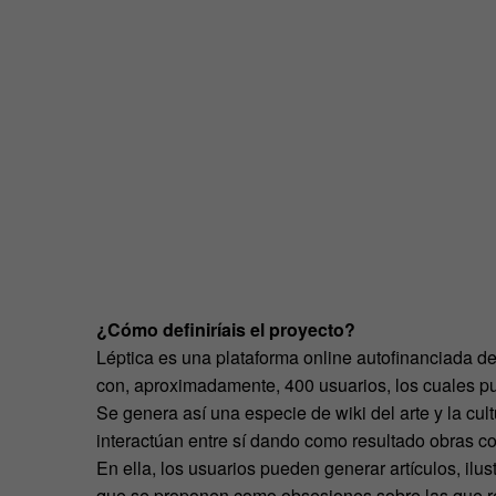
¿Cómo definiríais el proyecto?
Léptica es una plataforma online autofinanciada d
con, aproximadamente, 400 usuarios, los cuales pu
Se genera así una especie de wiki del arte y la cul
interactúan entre sí dando como resultado obras 
En ella, los usuarios pueden generar artículos, ilus
que se proponen como obsesiones sobre las que ref