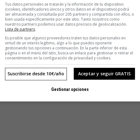
Tus datos personales se tratarán y la información de tu dispositivo
nes y, nuestra idea, es extendernos a otros formatos, como el
(cookies, identificadores únicos y otros datos en el dispositivo) podrá
son un programa de radio, que empezaremos en junio, y un
ser almacenada y consultada por 205 partners y compartida con ellos, o
bien usada específicamente por este sitio. Tanto nosotros como
o para el próximo otoño, a través de estas nuevas
nuestros partners podemos usar datos precisos de geolocalización.
modelos de participación, colaboración y creación de obras
Lista de partners
.
Es posible que algunos proveedores traten tus datos personales en
virtud de un interés legítimo, algo a lo que puedes oponerte
gestionando tus opciones a continuación. En la parte inferior de esta
página o en el menú del sitio, busca un enlace para gestionar o retirar el
consentimiento en la configuración de privacidad y cookies.
Suscribirse desde 10€/año
Aceptar y seguir GRATIS
Gestionar opciones