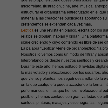
microrrelato, ilustración, cine, arte, música, antrop
estructurar el organigrama entrecruzado en el que 
material a las creaciones publicadas aportando su 
pretendemos se extiendan cada vez más.
Léptica
es una revista en blanco, escrita por los us
relatos se dibujan, hablan y brillan. Una platafor
sigue creciendo y cuyo contenido es libre de ser di
La palabra “Léptica” viene de organoléptico: “la pr
Nosotros lo vemos como un modo de filtrar y absorb
interpretándolos desde nuestros sentidos y creando
Durante este año, hemos editado 6 revistas digital
lo más votado y seleccionado por los usuarios, ah
que viene, y planteamos seguir desarrollando la we
en la que cualquiera pueda acceder de la forma má
performances, en las que hemos involucrado al públi
posible, y hemos contado con gran variedad de art
sonidos, pinturas, masajes y escenografías, lleg