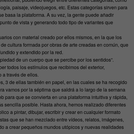
ología, paisaje, videojuegos, etc. Estas categorías sirven para
se basa la plataforma. A su vez, la gente puede añadir
punto de vista y generando todo tipo de variantes que
uarios con material creado por ellos mismos, en la que los
ma de cultura formada por obras de arte creadas en común, que
fundido y extendido por la red.
opiedad de un cuerpo que se percibe por los sentidos”.
er todos los estímulos que recibimos del exterior,
 a través de ellos.
es, 3 de ellas también en papel, en las cuales se ha recogido
ora vamos por la séptima que saldrá a lo largo de la semana
b para que se convierta en una plataforma intuitiva y rápida,
s sencilla posible. Hasta ahora, hemos realizado diferentes
co a pintar, dibujar, escribir y crear en cualquier formato
istas que se han mezclado entre vídeos, relatos, imágenes,
ando a crear pequeños mundos utópicos y nuevas realidades