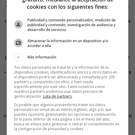
escuela de música. Se puso enfermo de forma misteriosa.
cookies con los siguientes fines:
Tuvo que dejar el piano un tiempo. Se deprimió. Buscó
consuelo en la religión, lo que hizo que registraran su casa
Publicidad y contenido personalizados, medición de
publicidad y contenido, investigación de audiencia y
varias veces. Le daba miedo contactar con el Oeste.
desarrollo de servicios
Almacenar la información en un dispositivo y/o
En estos años, como es lógico, los manuales de italiano
acceder a ella
fueron olvidados. Los encontró en 1984 en casa de sus
padres. Podría haber intentado devolverlos entonces, pero
Más información
era un momento en el que la Stasi había empezado a
Tus datos personales se tratarán y la información de tu
«mostrar interés» por él de nuevo. «Mi mujer y yo habíamos
dispositivo (cookies, identificadores únicos y otros datos en
el dispositivo) podrá ser almacenada y consultada por 205
ayudado a sus padres a contactar con su hijo, que había
partners y compartida con ellos, o bien usada
abandonado el bloque oriental».
específicamente por este sitio. Tanto nosotros como
nuestros partners podemos usar datos precisos de
geolocalización.
Lista de partners
.
¿Por qué no devolverlos entonces como el ejemplar
Es posible que algunos proveedores traten tus datos
ciudadano del libro de Schneider, nada más ver caer el
personales en virtud de un interés legítimo, algo a lo que
puedes oponerte gestionando tus opciones a continuación.
muro? Lo único que dice el pianista frustrado es que le llevó
En la parte inferior de esta página o en el menú del sitio,
tanto porque esperaba que con el tiempo «las cosas se
busca un enlace para gestionar o retirar el consentimiento en
la configuración de privacidad y cookies.
calmaran para mí».