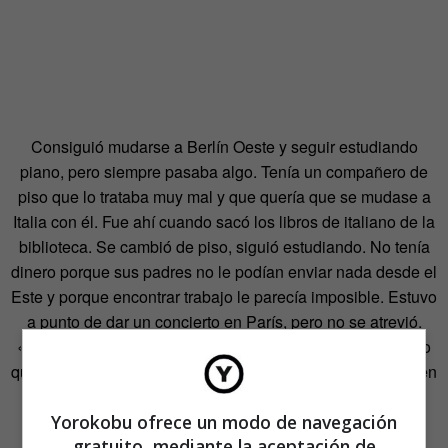
Consiguió mudarse a Berlín Oeste y seguir estudiando
piano, pero siempre pasaba algo. Tenía un compañero de
piso que lo trataba muy mal y que quería que se mudase a
Italia con él. Fue ahí cuando sacó los libros de italiano de la
biblioteca. Se cambió de piso, siguió estudiando. No tenía
dinero porque sus padres no le podían enviar nada desde el
Este y porque encontrar trabajo le parecía imposible. Estuvo
a punto de dar un concierto en París, pero no se atrevió.
«Cada día, mi miedo a ser perseguido por el Este crecía; o
que algo le pudiera pasar a mi padre, que vivía allí», dice en
la carta.
Yorokobu ofrece un modo de navegación
Al final, volvió al lado oriental. Consiguió trabajar en una
gratuito, mediante la aceptación de