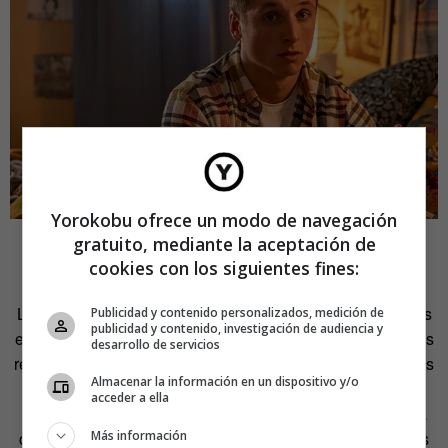
Yorokobu ofrece un modo de navegación
gratuito, mediante la aceptación de
¡BIP, BIP!
cookies con los siguientes fines:
Las cifras muestran que en la cuarentena las apps de citas
Publicidad y contenido personalizados, medición de
publicidad y contenido, investigación de audiencia y
están en efervescencia. También circula el jugueteo por las
desarrollo de servicios
redes sociales y WhatsApp. «Nadie previó que pudiéramos
Almacenar la información en un dispositivo y/o
estar tanto tiempo en cuarentena. Hace unos meses,
acceder a ella
Manuel Jabois escribió un magnífico
artículo
en el que ya
Más información
contaba lo que hacemos sin estar encerrados: mandarnos