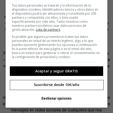
mensajitos con las personas que nos gustan, a pesar de
Tus datos personales se tratarán y la información de tu
dispositivo (cookies, identificadores únicos y otros datos en
tener una vida marital montada», comenta la periodista
el dispositivo) podrá ser almacenada y consultada por 205
experta en sexo y autora de
Contodosdentro
Celia Blanco.
partners y compartida con ellos, o bien usada
específicamente por este sitio. Tanto nosotros como
«Todo esto, con el confinamiento, se ha perfeccionado. Se
nuestros partners podemos usar datos precisos de
ha expandido. Se ha salido de madre.
Y está siendo una
geolocalización.
Lista de partners
.
de las mejores puestas en escena de lo que supone
Es posible que algunos proveedores traten tus datos
personales en virtud de un interés legítimo, algo a lo que
nuestra sexualidad».
puedes oponerte gestionando tus opciones a continuación.
En la parte inferior de esta página o en el menú del sitio,
Poco se parece esto al marco histórico de otras pandemias.
busca un enlace para gestionar o retirar el consentimiento en
la configuración de privacidad y cookies.
«Para empezar, todos tenemos en la mano la posibilidad de
relacionarnos con quien queramos. Y la excusa, incluso, de
Aceptar y seguir GRATIS
aparecer en la vida de los que hace mucho dejaron de
estar», detalla
Celia Blanco
. «Llamamos a exnovios
preocupándonos por si quedaron aislados en soledad (e
Suscribirse desde 10€/año
imaginamos, al tiempo, que volvemos a encontrarnos y
recuperar aquellos polvos de antaño). Mandamos mensajes
Gestionar opciones
a todos los que conocemos. Alabamos y damos un
like
a los
mensajes en redes sociales de cualquiera que nos