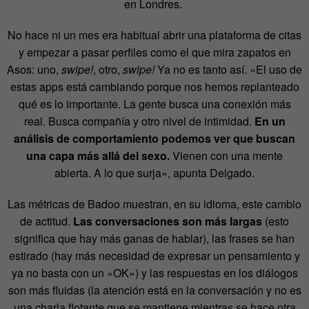
en Londres.
No hace ni un mes era habitual abrir una plataforma de citas
y empezar a pasar perfiles como el que mira zapatos en
Asos: uno,
swipe!
, otro,
swipe!
Ya no es tanto así. «El uso de
estas apps está cambiando porque nos hemos replanteado
qué es lo importante. La gente busca una conexión más
real. Busca compañía y otro nivel de intimidad.
En un
análisis de comportamiento podemos ver que buscan
una capa más allá del sexo.
Vienen con una mente
abierta. A lo que surja», apunta Delgado.
Las métricas de Badoo muestran, en su idioma, este cambio
de actitud.
Las conversaciones son más largas
(esto
significa que hay más ganas de hablar), las frases se han
estirado (hay más necesidad de expresar un pensamiento y
ya no basta con un «OK») y las respuestas en los diálogos
son más fluidas (la atención está en la conversación y no es
una charla flotante que se mantiene mientras se hace otra